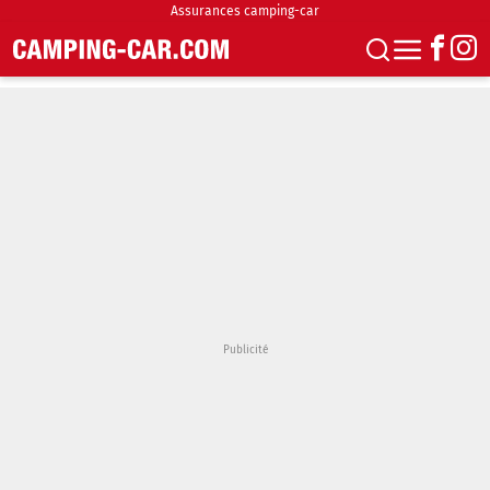
Assurances camping-car
S'abonner
Boutique
Newsletter
Annonces
Podcasts
Vidéos
Actualités
Essais
Accueil & stationnement
Accessoires
Achat & vente
Fourgons & Vans