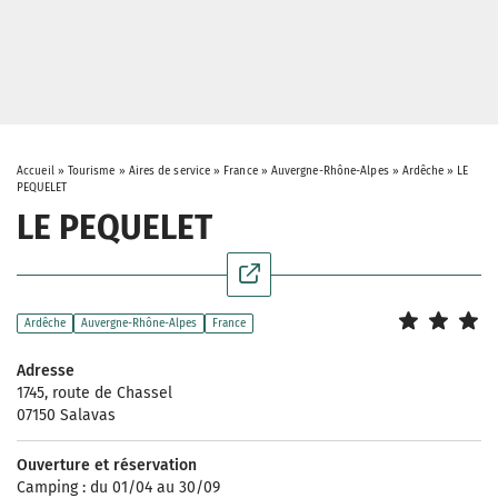
Accueil
»
Tourisme
»
Aires de service
»
France
»
Auvergne-Rhône-Alpes
»
Ardêche
»
LE
PEQUELET
LE PEQUELET
Ardêche
Auvergne-Rhône-Alpes
France
Adresse
1745, route de Chassel
07150 Salavas
Ouverture et réservation
Camping : du 01/04 au 30/09