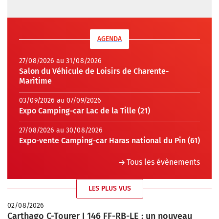
AGENDA
27/08/2026 au 31/08/2026
Salon du Véhicule de Loisirs de Charente-
Maritime
03/09/2026 au 07/09/2026
Expo Camping-car Lac de la Tille (21)
27/08/2026 au 30/08/2026
Expo-vente Camping-car Haras national du Pin (61)
Tous les évènements
LES PLUS VUS
02/08/2026
Carthago C-Tourer I 146 FF-RB-LE : un nouveau