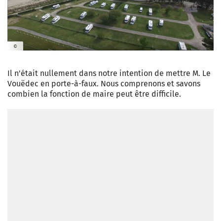
©
https://www.google.com/maps/d/u/4/embed?
Il n'était nullement dans notre intention de mettre M. Le
mid=1pGcUv0Nj3kdGobSSBVAcwTHX2nIZzmpX
Vouëdec en porte-à-faux. Nous comprenons et savons
combien la fonction de maire peut être difficile.