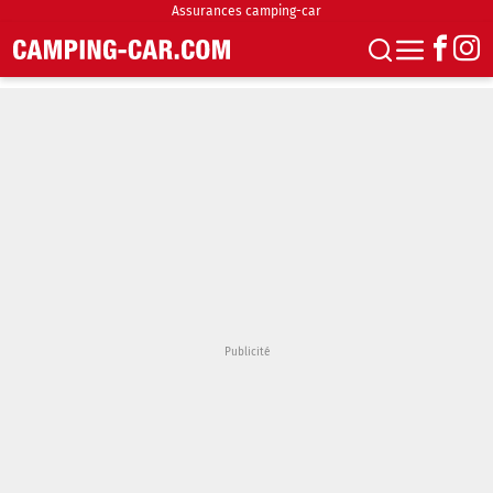
Assurances camping-car
S'abonner
Boutique
Newsletter
Annonces
Podcasts
Vidéos
Actualités
Essais
Accueil & stationnement
Accessoires
Achat & vente
Fourgons & Vans