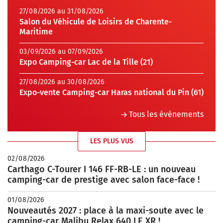
27/08/2026 au 31/08/2026
Salon du Véhicule de Loisirs de Charente-
Maritime
03/09/2026 au 07/09/2026
Expo Camping-car Lac de la Tille (21)
27/08/2026 au 30/08/2026
Expo-vente Camping-car Haras national du Pin (61)
Tous les évènements
LES PLUS VUS
02/08/2026
Carthago C-Tourer I 146 FF-RB-LE : un nouveau
camping-car de prestige avec salon face-face !
01/08/2026
Nouveautés 2027 : place à la maxi-soute avec le
camping-car Malibu Relax 640 LE XR !