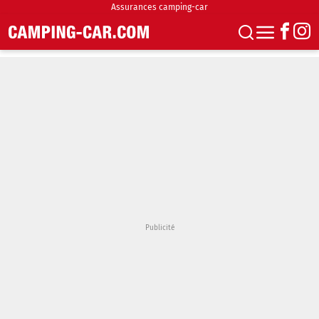
Assurances camping-car
S'abonner
Boutique
Newsletter
Annonces
Podcasts
Vidéos
Actualités
Essais
Accueil & stationnement
Accessoires
Achat & vente
Fourgons & Vans