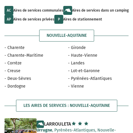
u
t
a
l
s
i
t
a
AC
Aires de services communales
Aires de services dans un camping
l
s
v
a
a
a
AP
Aires de services privées
P
Aires de stationnement
b
v
i
l
a
l
e
i
a
NOUVELLE-AQUITAINE
l
b
a
l
b
e
- Charente
- Gironde
l
e
- Charente-Maritime
- Haute-Vienne
- Corrèze
- Landes
- Creuse
- Lot-et-Garonne
- Deux-Sèvres
- Pyrénées-Atlantiques
- Dordogne
- Vienne
LES AIRES DE SERVICES : NOUVELLE-AQUITAINE
LARROULETA
Urrugne
, Pyrénées-Atlantiques, Nouvelle-