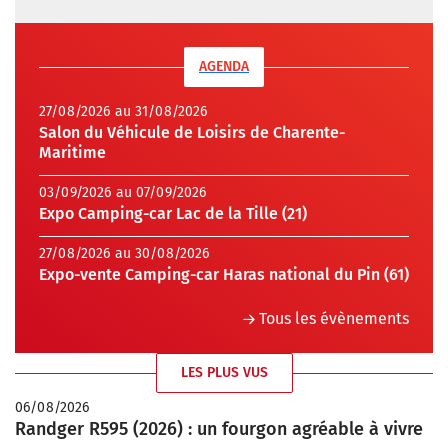
AGENDA
27/08/2026 au 31/08/2026
Salon du Véhicule de Loisirs de Charente-
Maritime
03/09/2026 au 07/09/2026
Expo Camping-car Lac de la Tille (21)
27/08/2026 au 30/08/2026
Expo-vente Camping-car Haras national du Pin (61)
Tous les évènements
LES PLUS VUS
06/08/2026
Randger R595 (2026) : un fourgon agréable à vivre