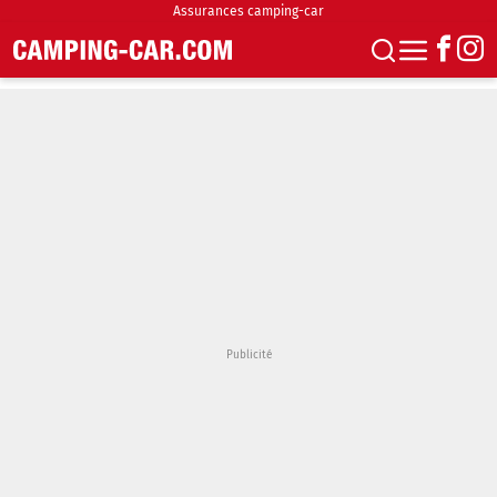
Assurances camping-car
S'abonner
Boutique
Newsletter
Annonces
Podcasts
Vidéos
Actualités
Essais
Accueil & stationnement
Accessoires
Achat & vente
Fourgons & Vans