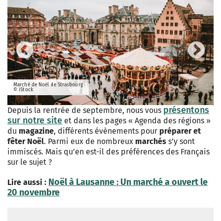
Previous
Next
Marché de Noël de Strasbourg
© iStock
présentons
Depuis la rentrée de septembre, nous vous
sur notre site
et dans les pages « Agenda des régions »
du
magazine
, différents évènements pour
préparer et
fêter Noël
. Parmi eux de nombreux
marchés
s’y sont
immiscés. Mais qu’en est-il des préférences des Français
sur le sujet ?
Noël à Lausanne : Un marché a ouvert le
Lire aussi :
20 novembre