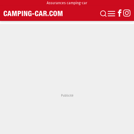
Assurances camping-car
S'abonner
Boutique
Newsletter
Annonces
Podcasts
Vidéos
Actualités
Essais
Accueil & stationnement
Accessoires
Achat & vente
Fourgons & Vans