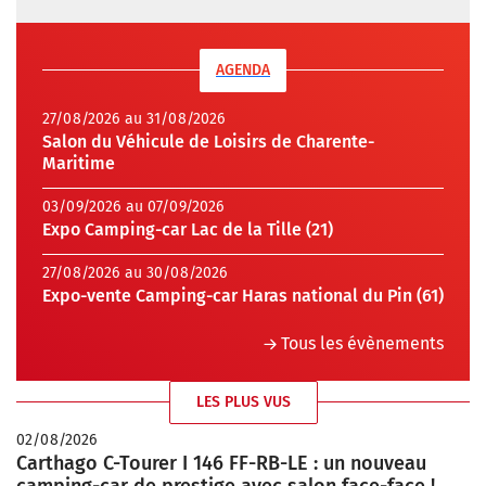
AGENDA
27/08/2026 au 31/08/2026
Salon du Véhicule de Loisirs de Charente-
Maritime
03/09/2026 au 07/09/2026
Expo Camping-car Lac de la Tille (21)
27/08/2026 au 30/08/2026
Expo-vente Camping-car Haras national du Pin (61)
Tous les évènements
LES PLUS VUS
02/08/2026
Carthago C-Tourer I 146 FF-RB-LE : un nouveau
camping-car de prestige avec salon face-face !