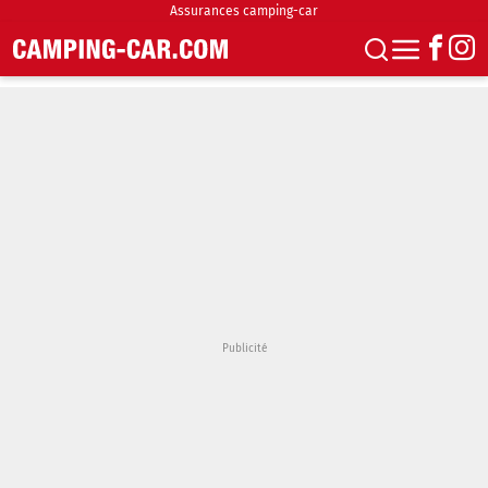
Assurances camping-car
S'abonner
Boutique
Newsletter
Annonces
Podcasts
Vidéos
Actualités
Essais
Accueil & stationnement
Accessoires
Achat & vente
Fourgons & Vans