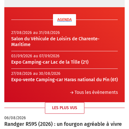
AGENDA
27/08/2026 au 31/08/2026
Salon du Véhicule de Loisirs de Charente-
Maritime
03/09/2026 au 07/09/2026
Expo Camping-car Lac de la Tille (21)
27/08/2026 au 30/08/2026
Expo-vente Camping-car Haras national du Pin (61)
Tous les évènements
LES PLUS VUS
06/08/2026
Randger R595 (2026) : un fourgon agréable à vivre