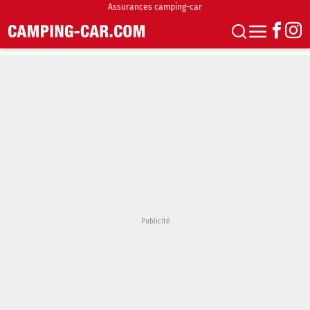
Assurances camping-car
S'abonner
Boutique
Newsletter
Annonces
Podcasts
Vidéos
Actualités
Essais
Accueil & stationnement
Accessoires
Achat & vente
Fourgons & Vans