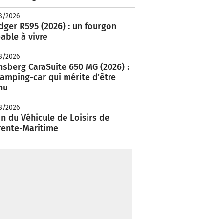
8/2026
ger R595 (2026) : un fourgon
able à vivre
8/2026
nsberg CaraSuite 650 MG (2026) :
amping-car qui mérite d'être
nu
8/2026
n du Véhicule de Loisirs de
rente-Maritime