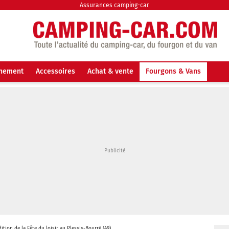
Assurances camping-car
nnement
Accessoires
Achat & vente
Fourgons & Vans
ition de la Fête du loisir au Plessis-Bourré (49)