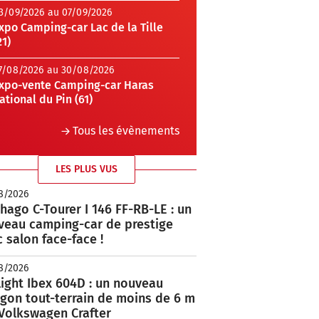
3/09/2026 au 07/09/2026
xpo Camping-car Lac de la Tille
21)
7/08/2026 au 30/08/2026
xpo-vente Camping-car Haras
ational du Pin (61)
Tous les évènements
LES PLUS VUS
8/2026
hago C-Tourer I 146 FF-RB-LE : un
veau camping-car de prestige
 salon face-face !
8/2026
ight Ibex 604D : un nouveau
rgon tout-terrain de moins de 6 m
 Volkswagen Crafter