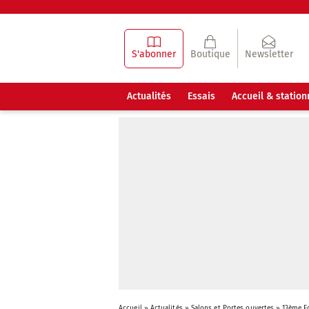
S'abonner
Boutique
Newsletter
Actualités
Essais
Accueil & statio
Accueil
»
Actualités
»
Salons et Portes ouvertes
»
13ème Ed