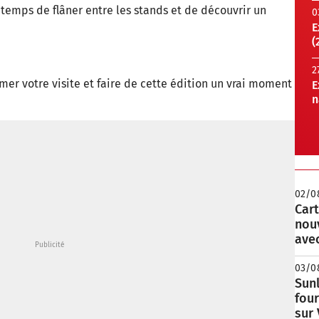
e temps de flâner entre les stands et de découvrir un
0
E
(
2
r votre visite et faire de cette édition un vrai moment
E
n
02/0
Cart
nou
avec
03/0
Sunl
fou
sur