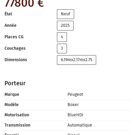
77800 €
État
Neuf
Année
2025
Places CG
4
Couchages
3
Dimensions
6.19mx2.17mx2.75
Porteur
Marque
Peugeot
Modèle
Boxer
Motorisation
BlueHDI
Transmission
Automatique