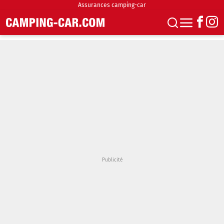
Assurances camping-car
S'abonner
Boutique
Newsletter
Annonces
Podcasts
Vidéos
Actualités
Essais
Accueil & stationnement
Accessoires
Achat & vente
Fourgons & Vans