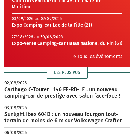
Salon du Véhicule de Loisirs de Charente-
Maritime
03/09/2026 au 07/09/2026
Expo Camping-car Lac de la Tille (21)
27/08/2026 au 30/08/2026
Expo-vente Camping-car Haras national du Pin (61)
Tous les évènements
LES PLUS VUS
02/08/2026
Carthago C-Tourer I 146 FF-RB-LE : un nouveau
camping-car de prestige avec salon face-face !
03/08/2026
Sunlight Ibex 604D : un nouveau fourgon tout-
terrain de moins de 6 m sur Volkswagen Crafter
06/08/2026