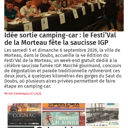
l
a
b
l
e
Idée sortie camping-car : le Festi’Val
de la Morteau fête la saucisse IGP
Les samedi 5 et dimanche 6 septembre 2026, la ville de
Morteau, dans le Doubs, accueille la 4e édition du
Festi'Val de la Morteau, un week-end gratuit dédié à la
célèbre saucisse fumée IGP. Marché gourmand, concours
de dégustation et parade traditionnelle rythmeront ces
deux jours, à quelques kilomètres des gorges du Saut du
Doubs, où plusieurs aires privées permettent de faire
étape en camping-car.
Michel Vandelay
24/07/2026