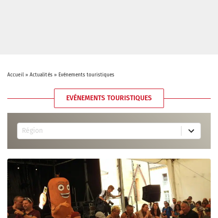
Accueil
»
Actualités
»
Evénements touristiques
EVÉNEMENTS TOURISTIQUES
8
Région
4
r
e
s
u
l
t
s
a
v
a
i