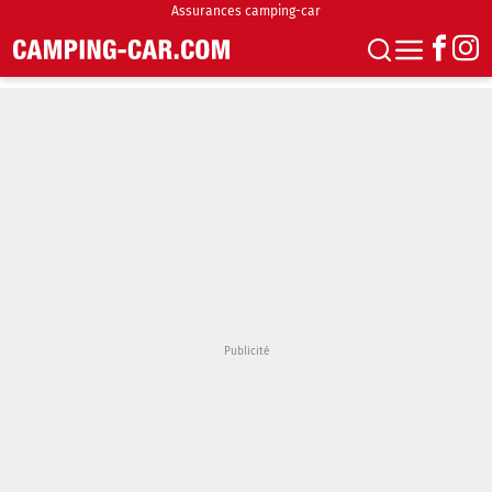
Assurances camping-car
S'abonner
Boutique
Newsletter
Annonces
Podcasts
Vidéos
Actualités
Essais
Accueil & stationnement
Accessoires
Achat & vente
Fourgons & Vans