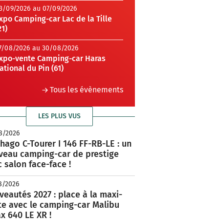
3/09/2026 au 07/09/2026
xpo Camping-car Lac de la Tille
21)
7/08/2026 au 30/08/2026
xpo-vente Camping-car Haras
ational du Pin (61)
Tous les évènements
LES PLUS VUS
8/2026
hago C-Tourer I 146 FF-RB-LE : un
veau camping-car de prestige
 salon face-face !
8/2026
eautés 2027 : place à la maxi-
te avec le camping-car Malibu
x 640 LE XR !