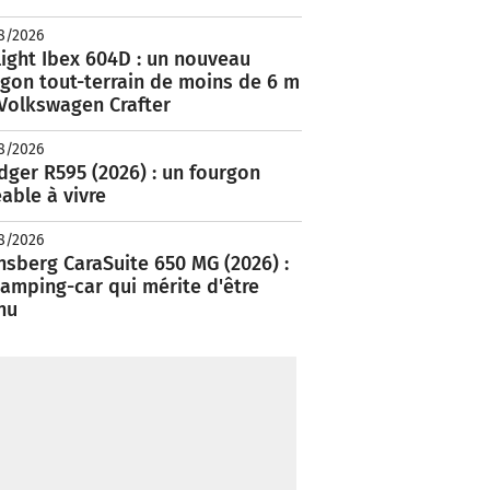
8/2026
ight Ibex 604D : un nouveau
rgon tout-terrain de moins de 6 m
 Volkswagen Crafter
8/2026
ger R595 (2026) : un fourgon
able à vivre
8/2026
nsberg CaraSuite 650 MG (2026) :
amping-car qui mérite d'être
nu