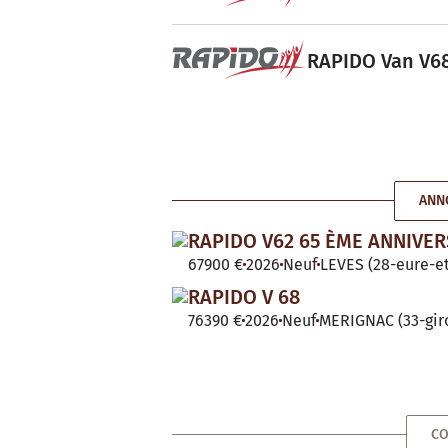
RAPIDO Van V68
ANN
RAPIDO V62 65 ÈME ANNIVER
67900 €
2026
Neuf
LEVES (28-eure-et
RAPIDO V 68
76390 €
2026
Neuf
MERIGNAC (33-gir
CO