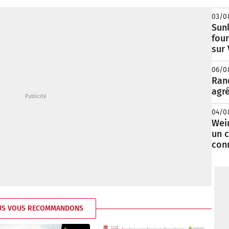
03/0
Sunl
fou
sur
06/0
Rand
agré
04/0
Wei
un c
con
US VOUS RECOMMANDONS