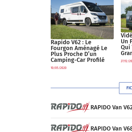
Vidé
Un 
Rapido V62 : Le
Qui 
Fourgon Aménagé Le
Gra
Plus Proche D’un
Camping-Car Profilé
27/12/2
10/05/2020
FI
RAPIDO Van V62 
RAPIDO Van V68 