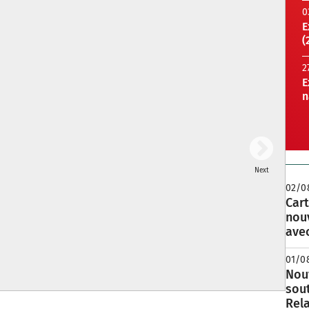
0
E
(
2
E
n
Next
02/0
Cart
nou
avec
01/0
Nouv
sou
Rela