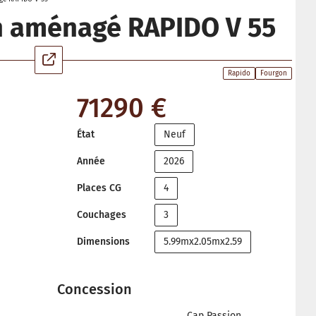
n aménagé RAPIDO V 55
Rapido
Fourgon
71290 €
État
Neuf
Année
2026
Places CG
4
Couchages
3
Dimensions
5.99mx2.05mx2.59
Concession
Cap Passion