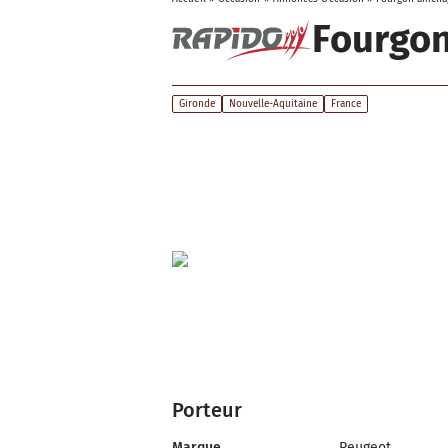
Fourgo
Gironde
Nouvelle-Aquitaine
France
Porteur
Marque
Peugeot