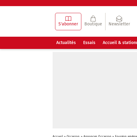
S'abonner
Boutique
Newsletter
Actualités
Essais
Accueil & statio
Accueil
»
Occasion
»
Annonces Occasion
»
Fourgon aména