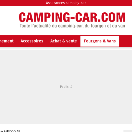
Assurances camping-car
nnement
Accessoires
Achat & vente
Fourgons & Vans
gé RAPIDO V 55