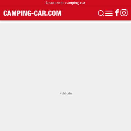
Assurances camping-car
S'abonner
Boutique
Newsletter
Annonces
Podcasts
Vidéos
Actualités
Essais
Accueil & stationnement
Accessoires
Achat & vente
Fourgons & Vans