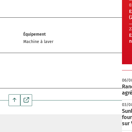
0
E
(
2
Équipement
E
n
Machine à laver
06/0
Rand
agré
03/0
Sunl
fou
sur