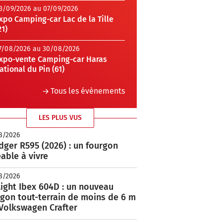
3/09/2026 au 07/09/2026
xpo Camping-car Lac de la Tille
21)
7/08/2026 au 30/08/2026
xpo-vente Camping-car Haras
ational du Pin (61)
Tous les évènements
LES PLUS VUS
8/2026
ger R595 (2026) : un fourgon
able à vivre
8/2026
ight Ibex 604D : un nouveau
rgon tout-terrain de moins de 6 m
 Volkswagen Crafter