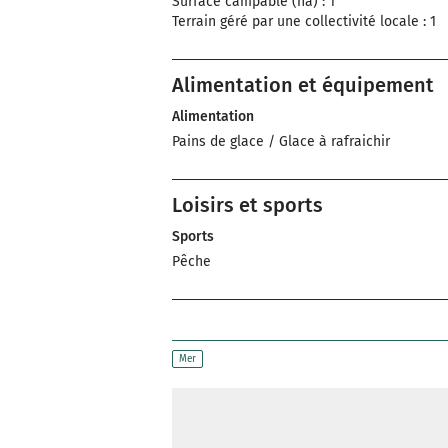
Surface campable (ha) : 1
Terrain géré par une collectivité locale : 1
Alimentation et équipement
Alimentation
Pains de glace / Glace à rafraichir
Loisirs et sports
Sports
Pêche
Mer