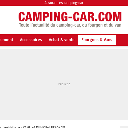
Assurances camping-car
nnement
Accessoires
Achat & vente
Fourgons & Vans
»
Îlle-et-Vilaine
»
CAMPING MUNICIPAL DES ONDES