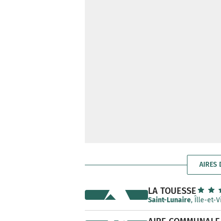
AIRES 
LA TOUESSE
Saint-Lunaire
, Îlle-et-