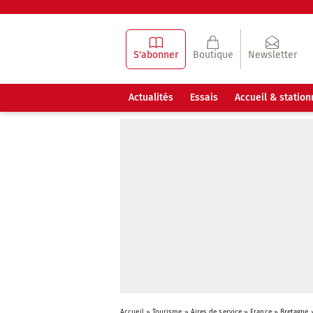
S'abonner
Boutique
Newsletter
Actualités
Essais
Accueil & statio
Accueil
»
Tourisme
»
Aires de service
»
France
»
Bretagne