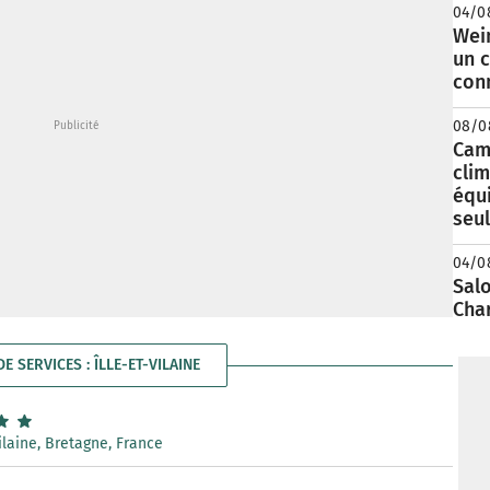
04/0
Wei
un c
con
08/0
Camp
clim
équ
seu
04/0
Salo
Cha
DE SERVICES : ÎLLE-ET-VILAINE
Vilaine, Bretagne, France