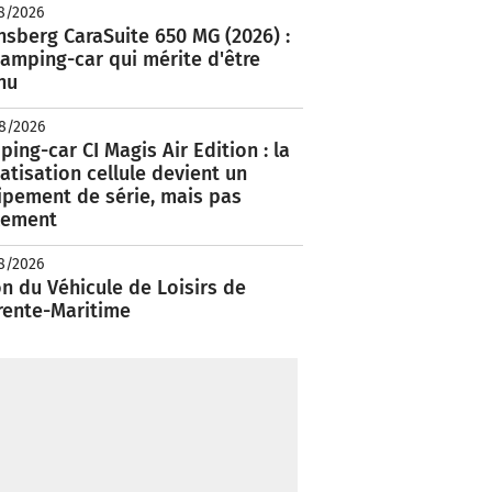
8/2026
nsberg CaraSuite 650 MG (2026) :
amping-car qui mérite d'être
nu
8/2026
ing-car CI Magis Air Edition : la
atisation cellule devient un
ipement de série, mais pas
lement
8/2026
n du Véhicule de Loisirs de
rente-Maritime