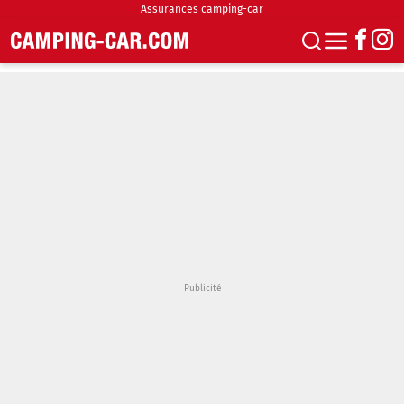
Assurances camping-car
S'abonner
Boutique
Newsletter
Annonces
Podcasts
Vidéos
Actualités
Essais
Accueil & stationnement
Accessoires
Achat & vente
Fourgons & Vans