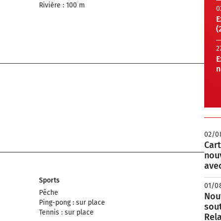
Rivière : 100 m
0
E
(
2
E
n
02/0
Cart
nou
avec
Sports
01/0
Pêche
Nouv
Ping-pong : sur place
sou
Tennis : sur place
Rela