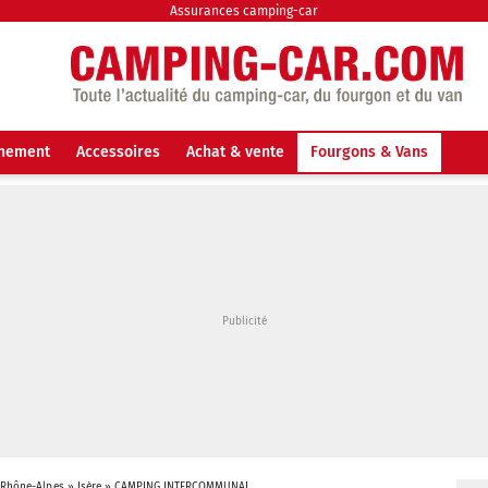
Assurances camping-car
nnement
Accessoires
Achat & vente
Fourgons & Vans
-Rhône-Alpes
»
Isère
»
CAMPING INTERCOMMUNAL