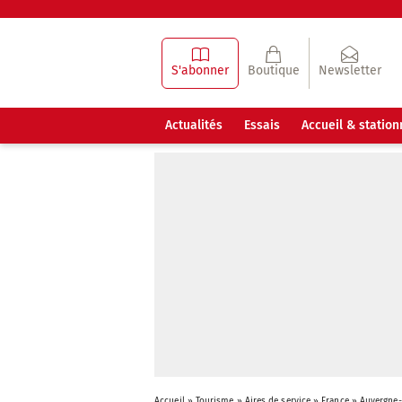
S'abonner
Boutique
Newsletter
Actualités
Essais
Accueil & statio
Accueil
»
Tourisme
»
Aires de service
»
France
»
Auvergne