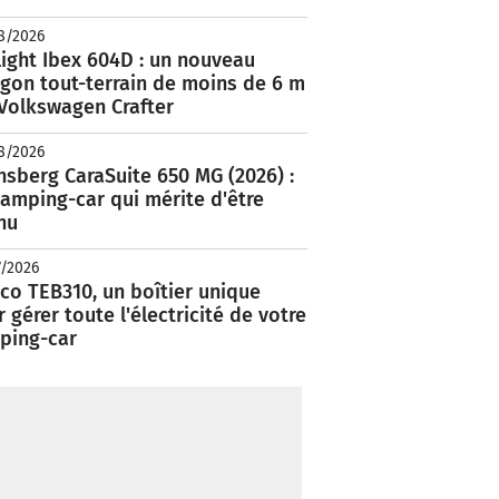
8/2026
ight Ibex 604D : un nouveau
rgon tout-terrain de moins de 6 m
 Volkswagen Crafter
8/2026
nsberg CaraSuite 650 MG (2026) :
amping-car qui mérite d'être
nu
7/2026
co TEB310, un boîtier unique
 gérer toute l'électricité de votre
ping-car