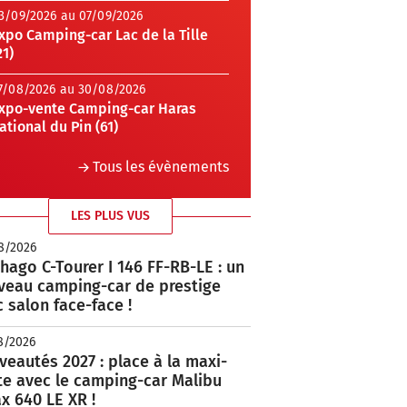
3/09/2026 au 07/09/2026
xpo Camping-car Lac de la Tille
21)
7/08/2026 au 30/08/2026
xpo-vente Camping-car Haras
ational du Pin (61)
Tous les évènements
LES PLUS VUS
8/2026
hago C-Tourer I 146 FF-RB-LE : un
veau camping-car de prestige
 salon face-face !
8/2026
eautés 2027 : place à la maxi-
te avec le camping-car Malibu
x 640 LE XR !