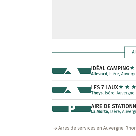
AI
IDÉAL CAMPING
Allevard
, Isère, Auver
LES 7 LAUX
Theys
, Isère, Auvergn
P
AIRE DE STATION
La Morte
, Isère, Auver
Aires de services en Auvergne-Rhô