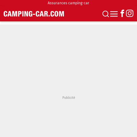
Assurances camping-car
S'abonner
Boutique
Newsletter
Annonces
Podcasts
Vidéos
Actualités
Essais
Accueil & stationnement
Accessoires
Achat & vente
Fourgons & Vans