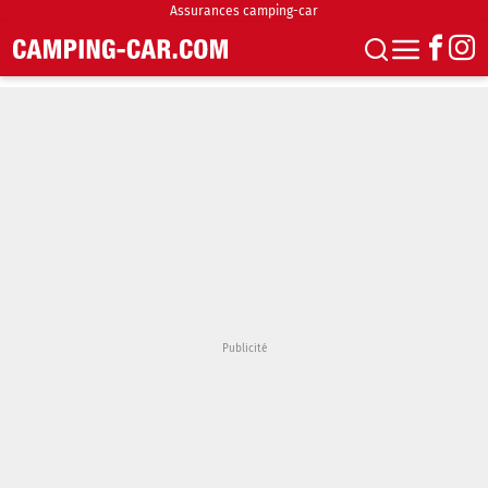
Assurances camping-car
S'abonner
Boutique
Newsletter
Annonces
Podcasts
Vidéos
Actualités
Essais
Accueil & stationnement
Accessoires
Achat & vente
Fourgons & Vans