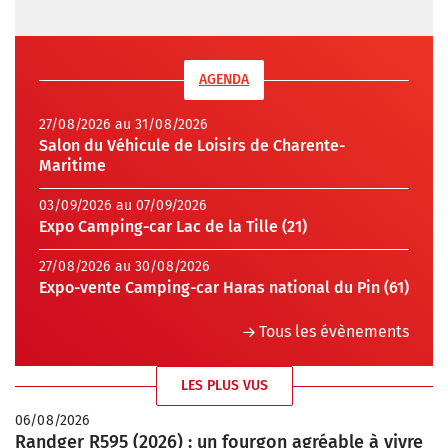
AGENDA
27/08/2026 au 31/08/2026
Salon du Véhicule de Loisirs de Charente-
Maritime
03/09/2026 au 07/09/2026
Expo Camping-car Lac de la Tille (21)
27/08/2026 au 30/08/2026
Expo-vente Camping-car Haras national du Pin (61)
Tous les évènements
LES PLUS VUS
06/08/2026
Randger R595 (2026) : un fourgon agréable à vivre