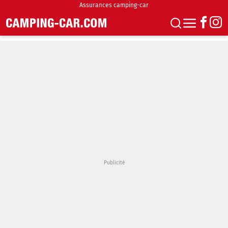
Assurances camping-car
S'abonner
Boutique
Newsletter
Annonces
Podcasts
Vidéos
Actualités
Essais
Accueil & stationnement
Accessoires
Achat & vente
Fourgons & Vans