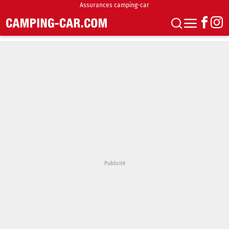
Assurances camping-car
S'abonner
Boutique
Newsletter
Annonces
Podcasts
Vidéos
Actualités
Essais
Accueil & stationnement
Accessoires
Achat & vente
Fourgons & Vans