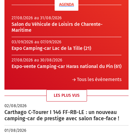
AGENDA
27/08/2026 au 31/08/2026
Salon du Véhicule de Loisirs de Charente-
Maritime
03/09/2026 au 07/09/2026
Expo Camping-car Lac de la Tille (21)
27/08/2026 au 30/08/2026
Expo-vente Camping-car Haras national du Pin (61)
Tous les évènements
LES PLUS VUS
02/08/2026
Carthago C-Tourer I 146 FF-RB-LE : un nouveau
camping-car de prestige avec salon face-face !
01/08/2026