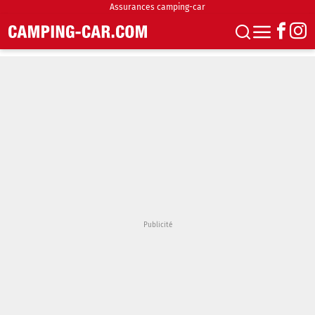
Assurances camping-car
S'abonner
Boutique
Newsletter
Annonces
Podcasts
Vidéos
Actualités
Essais
Accueil & stationnement
Accessoires
Achat & vente
Fourgons & Vans