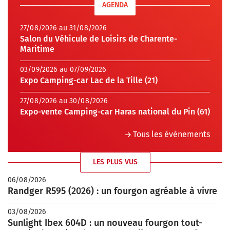
AGENDA
27/08/2026 au 31/08/2026
Salon du Véhicule de Loisirs de Charente-
Maritime
03/09/2026 au 07/09/2026
Expo Camping-car Lac de la Tille (21)
27/08/2026 au 30/08/2026
Expo-vente Camping-car Haras national du Pin (61)
Tous les évènements
LES PLUS VUS
06/08/2026
Randger R595 (2026) : un fourgon agréable à vivre
03/08/2026
Sunlight Ibex 604D : un nouveau fourgon tout-