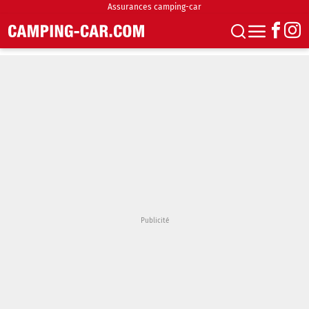
Assurances camping-car
S'abonner
Boutique
Newsletter
Annonces
Podcasts
Vidéos
Actualités
Essais
Accueil & stationnement
Accessoires
Achat & vente
Fourgons & Vans