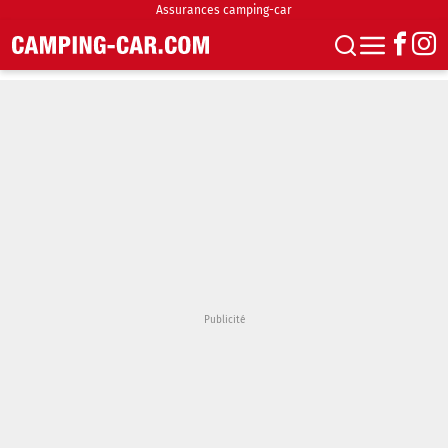
Assurances camping-car
S'abonner
Boutique
Newsletter
Annonces
Podcasts
Vidéos
Actualités
Essais
Accueil & stationnement
Accessoires
Achat & vente
Fourgons & Vans