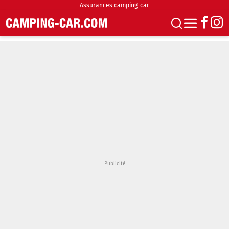
Assurances camping-car
S'abonner
Boutique
Newsletter
Annonces
Podcasts
Vidéos
Actualités
Essais
Accueil & stationnement
Accessoires
Achat & vente
Fourgons & Vans