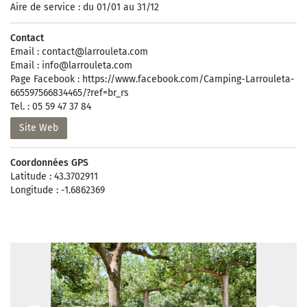
Aire de service : du 01/01 au 31/12
Contact
Email :
contact@larrouleta.com
Email :
info@larrouleta.com
Page Facebook : https://www.facebook.com/Camping-Larrouleta-
665597566834465/?ref=br_rs
Tel. : 05 59 47 37 84
Site Web
Coordonnées GPS
Latitude : 43.3702911
Longitude : -1.6862369