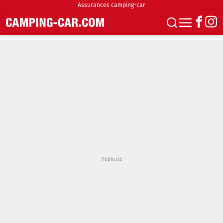
Assurances camping-car
S'abonner
Boutique
Newsletter
Annonces
Podcasts
Vidéos
Actualités
Essais
Accueil & stationnement
Accessoires
Achat & vente
Fourgons & Vans