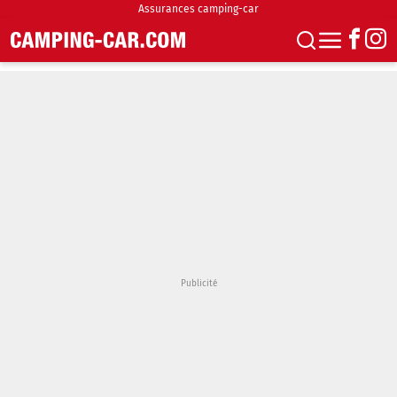
Assurances camping-car
S'abonner
Boutique
Newsletter
Annonces
Podcasts
Vidéos
Actualités
Essais
Accueil & stationnement
Accessoires
Achat & vente
Fourgons & Vans