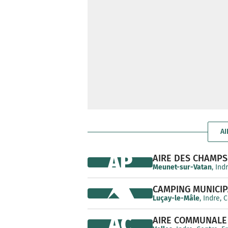
AI
AP
AIRE DES CHAMP
Meunet-sur-Vatan
, Ind
CAMPING MUNICIP
Luçay-le-Mâle
, Indre, 
AC
AIRE COMMUNALE