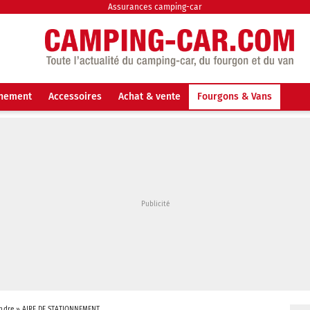
Assurances camping-car
nnement
Accessoires
Achat & vente
Fourgons & Vans
Indre
»
AIRE DE STATIONNEMENT