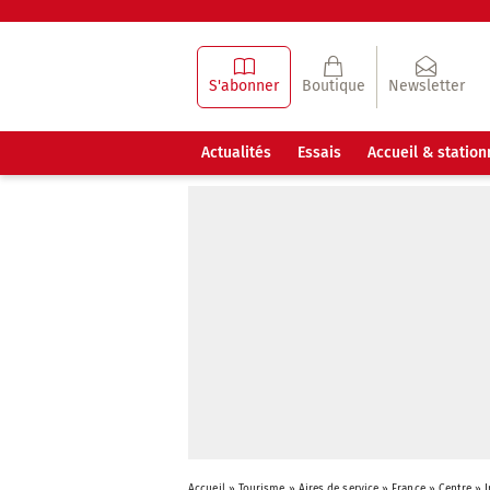
S'abonner
Boutique
Newsletter
Actualités
Essais
Accueil & statio
Accueil
»
Tourisme
»
Aires de service
»
France
»
Centre
»