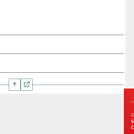
2
S
C