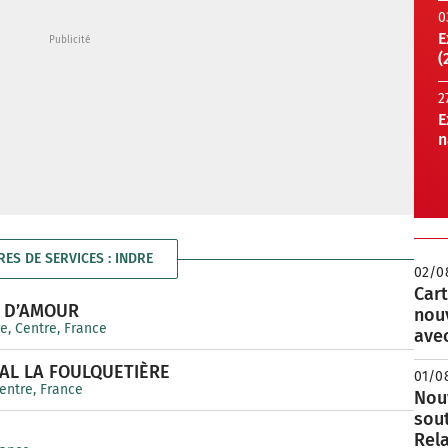
0
E
(
2
E
n
RES DE SERVICES : INDRE
02/0
Cart
S D’AMOUR
nou
re, Centre, France
avec
AL LA FOULQUETIÈRE
01/0
Centre, France
Nouv
sou
Rela