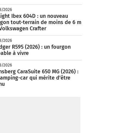
8/2026
ight Ibex 604D : un nouveau
rgon tout-terrain de moins de 6 m
 Volkswagen Crafter
8/2026
ger R595 (2026) : un fourgon
able à vivre
8/2026
nsberg CaraSuite 650 MG (2026) :
amping-car qui mérite d'être
nu