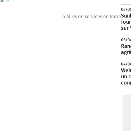
rance
03/0
Sunl
Aires de services en Indre
fou
sur
06/0
Rand
agré
04/0
Wei
un c
con