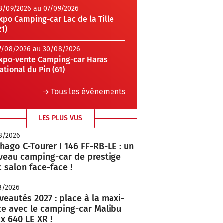
3/09/2026 au 07/09/2026
xpo Camping-car Lac de la Tille
21)
7/08/2026 au 30/08/2026
xpo-vente Camping-car Haras
ational du Pin (61)
Tous les évènements
LES PLUS VUS
8/2026
hago C-Tourer I 146 FF-RB-LE : un
veau camping-car de prestige
 salon face-face !
8/2026
eautés 2027 : place à la maxi-
te avec le camping-car Malibu
x 640 LE XR !