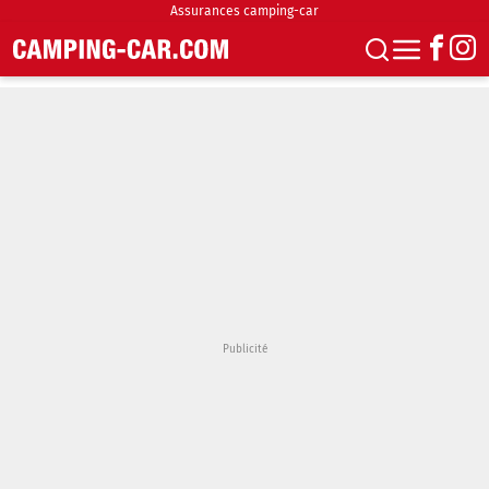
Assurances camping-car
S'abonner
Boutique
Newsletter
Annonces
Podcasts
Vidéos
Actualités
Essais
Accueil & stationnement
Accessoires
Achat & vente
Fourgons & Vans