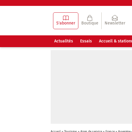
S'abonner
Boutique
Newsletter
Actualités
Essais
Accueil & statio
Accueil
»
Tourisme
»
Aires de service
»
France
»
Auvergne