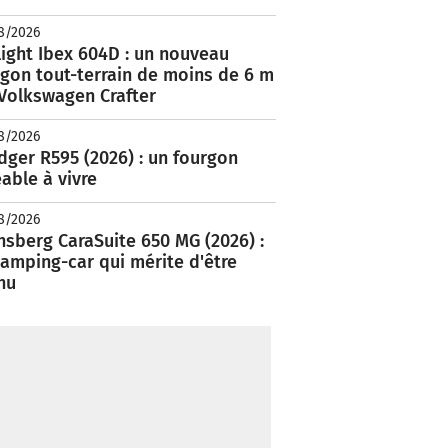
8/2026
ight Ibex 604D : un nouveau
rgon tout-terrain de moins de 6 m
 Volkswagen Crafter
8/2026
ger R595 (2026) : un fourgon
able à vivre
8/2026
nsberg CaraSuite 650 MG (2026) :
amping-car qui mérite d'être
nu