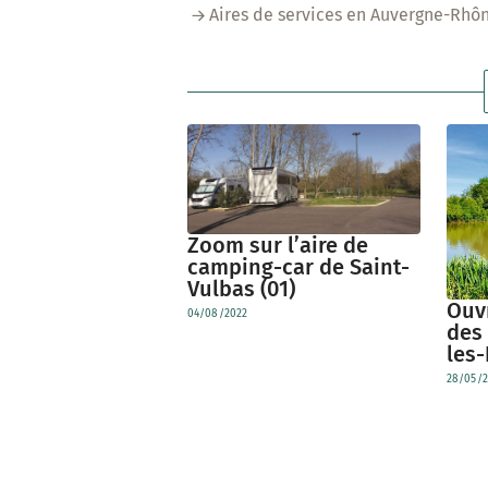
Aires de services en Auvergne-Rhô
Zoom sur l’aire de
camping-car de Saint-
Vulbas (01)
Ouvr
04/08/2022
des 
les
28/05/2