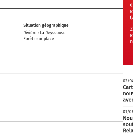
0
E
(
Situation géographique
2
Rivière : La Reyssouse
E
Forêt : sur place
n
02/0
Cart
nou
avec
01/0
Nouv
sou
Rela