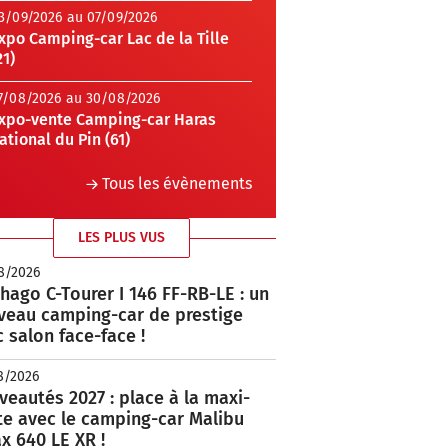
3/09/2026 au 07/09/2026
xpo Camping-car Lac de la Tille
21)
7/08/2026 au 30/08/2026
xpo-vente Camping-car Haras
ational du Pin (61)
Tous les évènements
LES PLUS VUS
8/2026
hago C-Tourer I 146 FF-RB-LE : un
veau camping-car de prestige
 salon face-face !
8/2026
eautés 2027 : place à la maxi-
te avec le camping-car Malibu
x 640 LE XR !