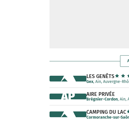
LES GENÊTS
Gex
, Ain, Auvergne-Rh
AP
AIRE PRIVÉE
Brégnier-Cordon
, Ain
CAMPING DU LAC
Cormoranche-sur-Saô