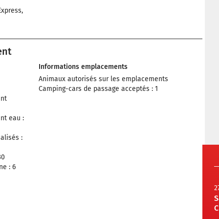
xpress,
ent
Informations emplacements
Animaux autorisés sur les emplacements
Camping-cars de passage acceptés : 1
nt
nt eau :
lisés :
30
e : 6
2
S
C