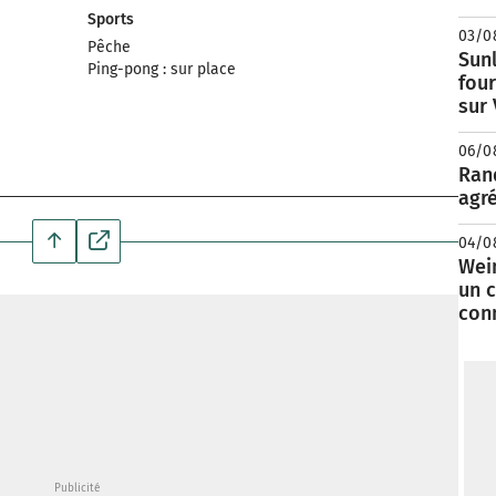
Sports
03/0
Pêche
Sunl
Ping-pong : sur place
fou
sur
06/0
Rand
agré
04/0
Wei
un c
con