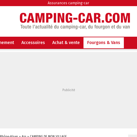
Assurances camping-car
nnement
Accessoires
Achat & vente
Fourgons & Vans
-Rhône-Alpes
»
Ain
»
CAMPING DE MON VILLAGE