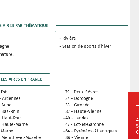
S AIRES PAR THÉMATIQUE
- Rivière
tagne
- Station de sports d’hiver
 naturel
LES AIRES EN FRANCE
Est
79 - Deux-Sèvres
- Ardennes
24 - Dordogne
- Aube
33 - Gironde
- Bas-Rhin
87 - Haute-Vienne
- Haut-Rhin
40 - Landes
2
- Haute-Marne
47 - Lot-et-Garonne
S
- Marne
64 - Pyrénées-Atlantiques
C
- Meurthe-et-Moselle
86 - Vienne