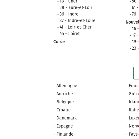
18 - Cher
50 
28 - Eure-et-Loir
61 
36 - Indre
76 
37 - Indre-et-Loire
Nouvel
41 - Loir-et-Cher
16 
45 - Loiret
17 
Corse
19 
23 
- Allemagne
- Fran
- Autriche
- Grèc
- Belgique
- Irla
- Croatie
- Itali
- Danemark
- Lux
- Espagne
- Norv
- Finlande
- Pays