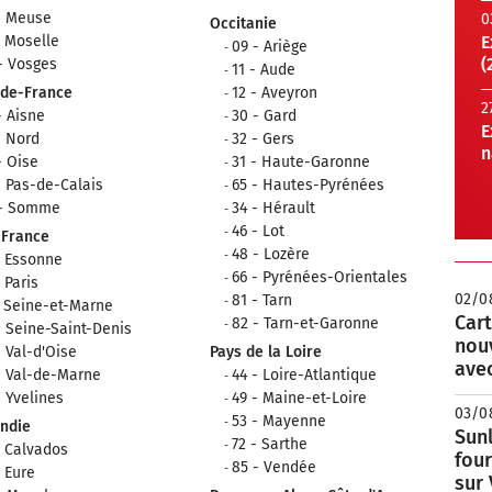
- Meuse
0
Occitanie
- Moselle
E
09 - Ariège
(
- Vosges
11 - Aude
-de-France
12 - Aveyron
2
- Aisne
30 - Gard
E
- Nord
32 - Gers
n
- Oise
31 - Haute-Garonne
- Pas-de-Calais
65 - Hautes-Pyrénées
 - Somme
34 - Hérault
46 - Lot
-France
48 - Lozère
- Essonne
66 - Pyrénées-Orientales
- Paris
02/0
81 - Tarn
- Seine-et-Marne
Cart
82 - Tarn-et-Garonne
- Seine-Saint-Denis
nou
- Val-d'Oise
Pays de la Loire
avec
- Val-de-Marne
44 - Loire-Atlantique
- Yvelines
49 - Maine-et-Loire
03/0
53 - Mayenne
ndie
Sunl
72 - Sarthe
- Calvados
fou
85 - Vendée
- Eure
sur