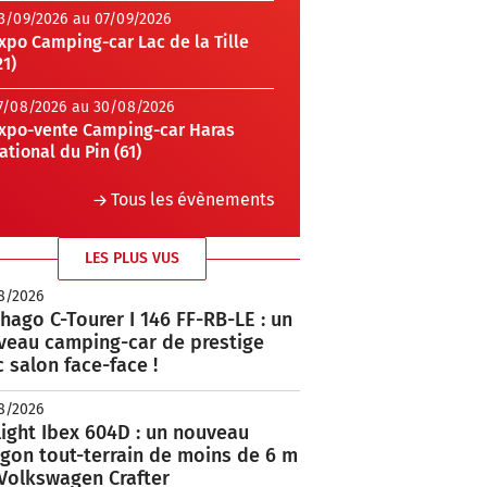
3/09/2026 au 07/09/2026
xpo Camping-car Lac de la Tille
21)
7/08/2026 au 30/08/2026
xpo-vente Camping-car Haras
ational du Pin (61)
Tous les évènements
LES PLUS VUS
8/2026
hago C-Tourer I 146 FF-RB-LE : un
veau camping-car de prestige
 salon face-face !
8/2026
ight Ibex 604D : un nouveau
rgon tout-terrain de moins de 6 m
 Volkswagen Crafter