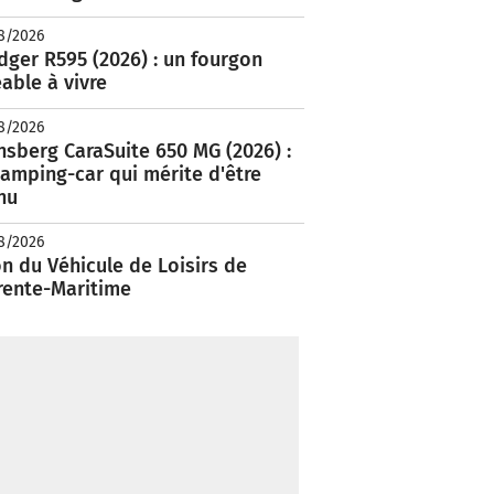
8/2026
ger R595 (2026) : un fourgon
able à vivre
8/2026
nsberg CaraSuite 650 MG (2026) :
amping-car qui mérite d'être
nu
8/2026
n du Véhicule de Loisirs de
rente-Maritime