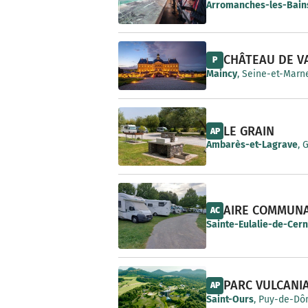
e
Arromanches-les-Bain
CHÂTEAU DE V
P
Maincy
, Seine-et-Marne
LE GRAIN
AP
Ambarès-et-Lagrave
, 
AIRE COMMUN
AC
Sainte-Eulalie-de-Cer
PARC VULCANI
AP
Saint-Ours
, Puy-de-Dô