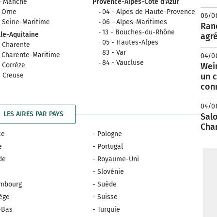
- Manche
Provence-Alpes-Côte d'Azur
- Orne
04 - Alpes de Haute-Provence
06/0
- Seine-Maritime
06 - Alpes-Maritimes
Rand
13 - Bouches-du-Rhône
le-Aquitaine
agré
05 - Hautes-Alpes
- Charente
83 - Var
- Charente-Maritime
04/0
84 - Vaucluse
- Corrèze
Wei
- Creuse
un c
con
04/0
LES AIRES PAR PAYS
Salo
Cha
ce
- Pologne
e
- Portugal
nde
- Royaume-Uni
e
- Slovénie
embourg
- Suède
ège
- Suisse
-Bas
- Turquie