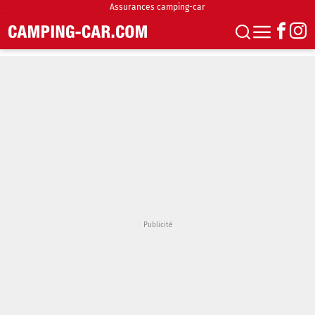
Assurances camping-car
S'abonner
Boutique
Newsletter
Annonces
Podcasts
Vidéos
Actualités
Essais
Accueil & stationnement
Accessoires
Achat & vente
Fourgons & Vans