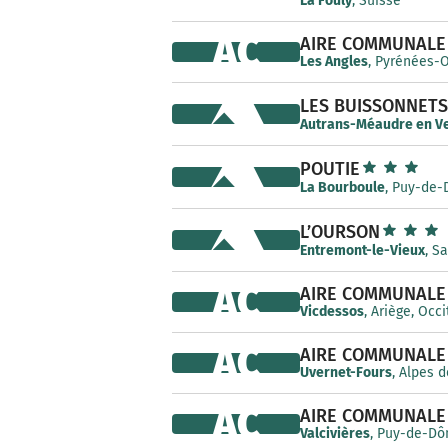
La Fouly
, Suisse
AC
AIRE COMMUNALE
Les Angles
, Pyrénées-O
LES BUISSONNETS
Autrans-Méaudre en V
POUTIE
La Bourboule
, Puy-de-
L’OURSON
Entremont-le-Vieux
, S
AC
AIRE COMMUNALE
Vicdessos
, Ariège, Occ
AC
AIRE COMMUNALE
Uvernet-Fours
, Alpes 
AC
AIRE COMMUNALE
Valcivières
, Puy-de-Dô