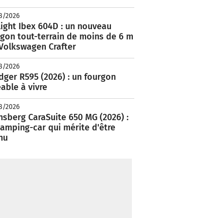
8/2026
ight Ibex 604D : un nouveau
rgon tout-terrain de moins de 6 m
 Volkswagen Crafter
8/2026
ger R595 (2026) : un fourgon
able à vivre
8/2026
nsberg CaraSuite 650 MG (2026) :
amping-car qui mérite d'être
nu