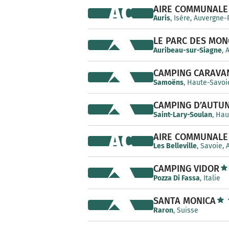
AC
AIRE COMMUNALE
Auris
, Isère, Auvergne
LE PARC DES MON
Auribeau-sur-Siagne
, 
CAMPING CARAVAN
Samoëns
, Haute-Savoi
CAMPING D’AUTU
Saint-Lary-Soulan
, Hau
AC
AIRE COMMUNALE
Les Belleville
, Savoie,
CAMPING VIDOR
Pozza Di Fassa
, Italie
SANTA MONICA
Raron
, Suisse