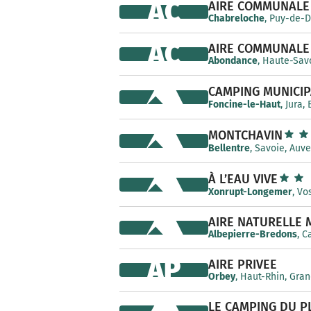
AC
AIRE COMMUNALE
Chabreloche
, Puy-de-
AC
AIRE COMMUNALE
Abondance
, Haute-Sav
CAMPING MUNICIP
Foncine-le-Haut
, Jura
MONTCHAVIN
Bellentre
, Savoie, Auv
À L’EAU VIVE
Xonrupt-Longemer
, Vo
AIRE NATURELLE 
Albepierre-Bredons
, C
AP
AIRE PRIVEE
Orbey
, Haut-Rhin, Gran
LE CAMPING DU P