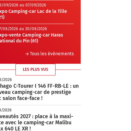
3/09/2026 au 07/09/2026
xpo Camping-car Lac de la Tille
21)
7/08/2026 au 30/08/2026
xpo-vente Camping-car Haras
ational du Pin (61)
Tous les évènements
LES PLUS VUS
8/2026
hago C-Tourer I 146 FF-RB-LE : un
veau camping-car de prestige
 salon face-face !
8/2026
eautés 2027 : place à la maxi-
te avec le camping-car Malibu
x 640 LE XR !