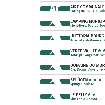
AC
AIRE COMMUNALE
Taninges
, Haute-Savoi
CAMPING MUNICIP
Mont-Dore
, Puy-de-Dô
HUTTOPIA BOURG
Bourg-Saint-Maurice
, 
VERTE VALLÉE
Xonrupt-Longemer
, Vo
DOMAINE DU MUR
Die
, Drôme, Auvergne-
SPLÜGEN
Splügen
, Suisse
LE PELLY
Sixt-Fer-à-Cheval
, Hau