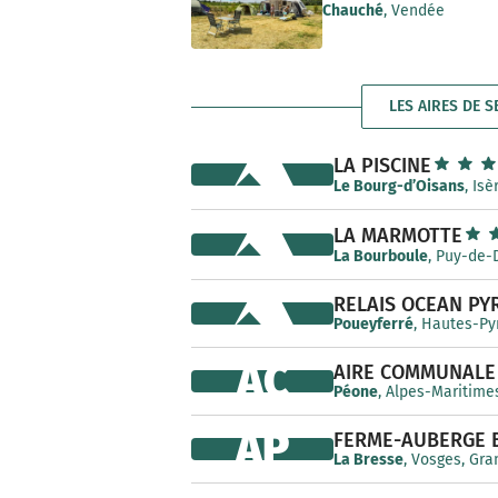
e
Chauché
, Vendée
LES AIRES DE S
LA PISCINE
Le Bourg-d’Oisans
, Is
LA MARMOTTE
La Bourboule
, Puy-de-
RELAIS OCEAN PY
Poueyferré
, Hautes-Py
AC
AIRE COMMUNALE
Péone
, Alpes-Maritime
AP
FERME-AUBERGE 
La Bresse
, Vosges, Gra