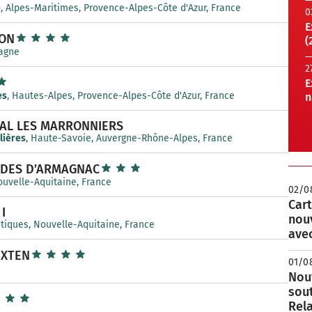
e
, Alpes-Maritimes, Provence-Alpes-Côte d'Azur, France
0
E
ON
(
pagne
2
E
es
, Hautes-Alpes, Provence-Alpes-Côte d'Azur, France
n
AL LES MARRONNIERS
lières
, Haute-Savoie, Auvergne-Rhône-Alpes, France
NDES D’ARMAGNAC
ouvelle-Aquitaine, France
02/0
Cart
I
nou
ntiques, Nouvelle-Aquitaine, France
avec
EXTEN
01/0
Nouv
sou
Rela