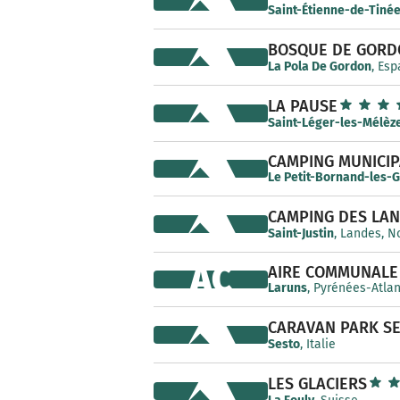
Saint-Étienne-de-Tiné
BOSQUE DE GORD
La Pola De Gordon
, Es
LA PAUSE
Saint-Léger-les-Mélèz
CAMPING MUNICIP
Le Petit-Bornand-les-G
CAMPING DES LA
Saint-Justin
, Landes, N
AC
AIRE COMMUNALE 
Laruns
, Pyrénées-Atla
CARAVAN PARK S
Sesto
, Italie
LES GLACIERS