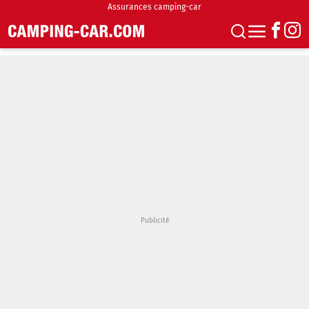
Assurances camping-car
S'abonner
Boutique
Newsletter
Annonces
Podcasts
Vidéos
Actualités
Essais
Accueil & stationnement
Accessoires
Achat & vente
Fourgons & Vans