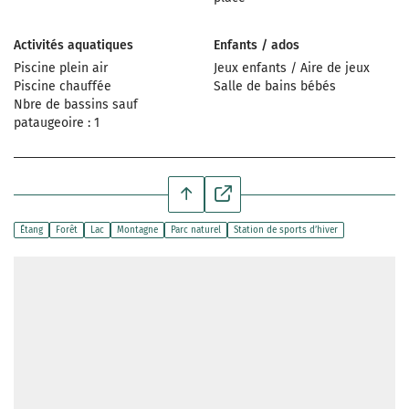
Activités aquatiques
Enfants / ados
Piscine plein air
Jeux enfants / Aire de jeux
Piscine chauffée
Salle de bains bébés
Nbre de bassins sauf
pataugeoire : 1
Étang
Forêt
Lac
Montagne
Parc naturel
Station de sports d’hiver