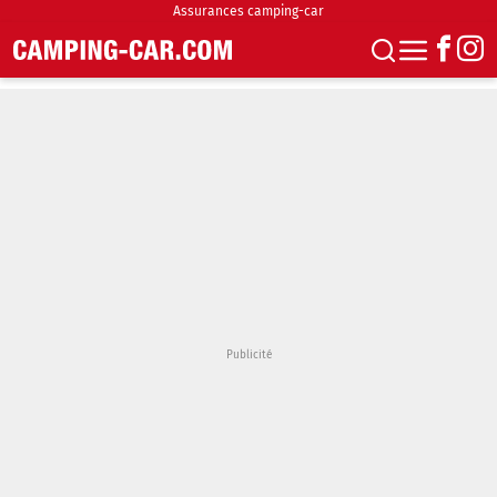
Assurances camping-car
S'abonner
Boutique
Newsletter
Annonces
Podcasts
Vidéos
Actualités
Essais
Accueil & stationnement
Accessoires
Achat & vente
Fourgons & Vans