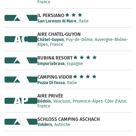
France
IL PERSIANO
San Lorenzo Al Mare
, Italie
AIRE CHATEL-GUYON
AC
Châtel-Guyon
, Puy-de-Dôme, Auvergne-Rhône-
Alpes, France
RUBINA RESORT
Empuriabrava
, Espagne
CAMPING VIDOR
Pozza Di Fassa
, Italie
AIRE PRIVÉE
AP
Bédoin
, Vaucluse, Provence-Alpes-Côte d'Azur,
France
SCHLOSS CAMPING ASCHACH
Volders
, Autriche