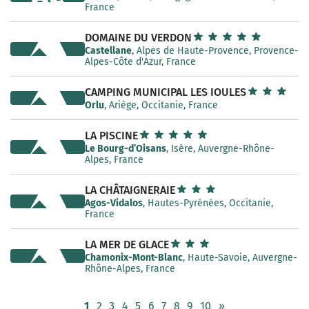
France
DOMAINE DU VERDON
Castellane
, Alpes de Haute-Provence, Provence-
Alpes-Côte d'Azur, France
CAMPING MUNICIPAL LES IOULES
Orlu
, Ariège, Occitanie, France
LA PISCINE
Le Bourg-d’Oisans
, Isère, Auvergne-Rhône-
Alpes, France
LA CHÂTAIGNERAIE
Agos-Vidalos
, Hautes-Pyrénées, Occitanie,
France
LA MER DE GLACE
Chamonix-Mont-Blanc
, Haute-Savoie, Auvergne-
Rhône-Alpes, France
1
2
3
4
5
6
7
8
9
10
»