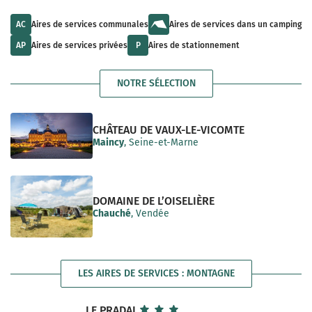
u
t
a
l
s
i
t
a
AC
Aires de services communales
Aires de services dans un camping
l
s
v
a
a
a
AP
Aires de services privées
P
Aires de stationnement
b
v
i
l
a
l
e
i
a
NOTRE SÉLECTION
l
b
a
l
b
e
l
e
CHÂTEAU DE VAUX-LE-VICOMTE
Maincy
, Seine-et-Marne
DOMAINE DE L’OISELIÈRE
Chauché
, Vendée
LES AIRES DE SERVICES : MONTAGNE
LE PRADAL