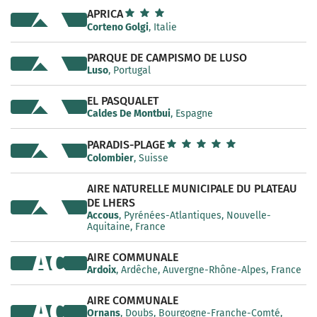
APRICA
Corteno Golgi
, Italie
PARQUE DE CAMPISMO DE LUSO
Luso
, Portugal
EL PASQUALET
Caldes De Montbui
, Espagne
PARADIS-PLAGE
Colombier
, Suisse
AIRE NATURELLE MUNICIPALE DU PLATEAU
DE LHERS
Accous
, Pyrénées-Atlantiques, Nouvelle-
Aquitaine, France
AC
AIRE COMMUNALE
Ardoix
, Ardêche, Auvergne-Rhône-Alpes, France
AIRE COMMUNALE
AC
Ornans
, Doubs, Bourgogne-Franche-Comté,