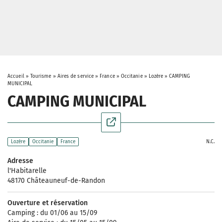
Accueil
»
Tourisme
»
Aires de service
»
France
»
Occitanie
»
Lozère
»
CAMPING
MUNICIPAL
CAMPING MUNICIPAL
N.C.
Lozère
Occitanie
France
Adresse
l'Habitarelle
48170 Châteauneuf-de-Randon
Ouverture et réservation
Camping : du 01/06 au 15/09