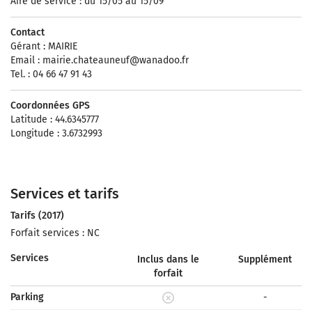
Aire de service : du 15/05 au 15/09
Contact
Gérant : MAIRIE
Email :
mairie.chateauneuf@wanadoo.fr
Tel. : 04 66 47 91 43
Coordonnées GPS
Latitude : 44.6345777
Longitude : 3.6732993
Services et tarifs
Tarifs (2017)
Forfait services : NC
Services
Inclus dans le
Supplément
forfait
Parking
-