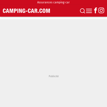
Assurances camping-car
S'abonner
Boutique
Newsletter
Annonces
Podcasts
Vidéos
Actualités
Essais
Accueil & stationnement
Accessoires
Achat & vente
Fourgons & Vans