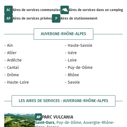
u
t
a
l
s
i
t
a
AC
Aires de services communales
Aires de services dans un camping
l
s
v
a
a
a
AP
Aires de services privées
P
Aires de stationnement
b
v
i
l
a
l
e
i
a
AUVERGNE-RHÔNE-ALPES
l
b
a
l
b
e
- Ain
- Haute-Savoie
l
e
- Allier
- Isère
- Ardêche
- Loire
- Cantal
- Puy-de-Dôme
- Drôme
- Rhône
- Haute-Loire
- Savoie
LES AIRES DE SERVICES : AUVERGNE-RHÔNE-ALPES
PARC VULCANIA
AP
Saint-Ours
, Puy-de-Dôme, Auvergne-Rhône-