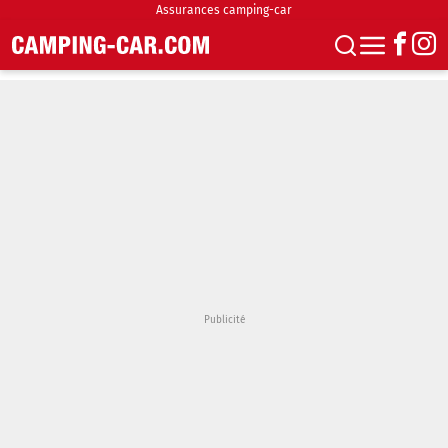
Assurances camping-car
S'abonner
Boutique
Newsletter
Annonces
Podcasts
Vidéos
Actualités
Essais
Accueil & stationnement
Accessoires
Achat & vente
Fourgons & Vans