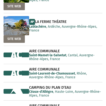
Alpes, France
SITE WEB
LA FERME THÉATRE
AP
Lablachère
, Ardêche, Auvergne-Rhône-Alpes,
France
SITE WEB
AIRE COMMUNALE
AC
Saint-Mamet-la-Salvetat
, Cantal, Auvergne-
Rhône-Alpes, France
AIRE COMMUNALE
AC
Saint-Laurent-de-Chamousset
, Rhône,
Auvergne-Rhône-Alpes, France
CAMPING DU PLAN D’EAU
Céaux-d’Allègre
, Haute-Loire, Auvergne-Rhône-
Alpes, France
AIRE COMMUNALE