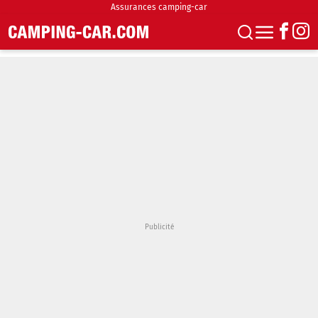
Assurances camping-car
S'abonner
Boutique
Newsletter
Annonces
Podcasts
Vidéos
Actualités
Essais
Accueil & stationnement
Accessoires
Achat & vente
Fourgons & Vans