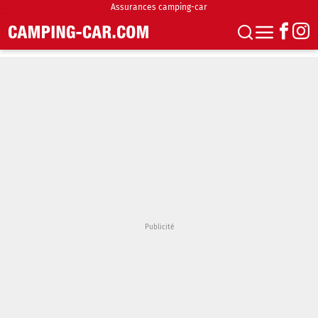
Assurances camping-car
S'abonner
Boutique
Newsletter
Annonces
Podcasts
Vidéos
Actualités
Essais
Accueil & stationnement
Accessoires
Achat & vente
Fourgons & Vans