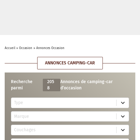
Accueil
»
Occasion
»
Annonces Occasion
ANNONCES CAMPING-CAR
Recherche
205
Annonces de camping-car
parmi
8
d’occasion
5
Type
r
e
7
s
Marque
4
u
r
l
3
e
t
Couchages
0
s
s
r
u
a