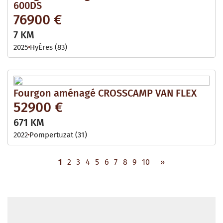
600DS
76900 €
7 KM
2025
HyÈres (83)
Fourgon aménagé CROSSCAMP VAN FLEX
52900 €
671 KM
2022
Pompertuzat (31)
1
2
3
4
5
6
7
8
9
10
»