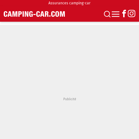
Assurances camping-car
S'abonner
Boutique
Newsletter
Annonces
Podcasts
Vidéos
Actualités
Essais
Accueil & stationnement
Accessoires
Achat & vente
Fourgons & Vans