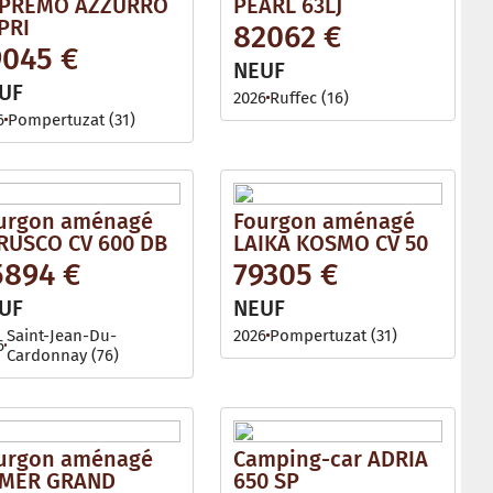
PREMO AZZURRO
PEARL 63LJ
PRI
82062 €
9045 €
NEUF
UF
2026
Ruffec (16)
6
Pompertuzat (31)
urgon aménagé
Fourgon aménagé
RUSCO CV 600 DB
LAIKA KOSMO CV 50
5894 €
79305 €
UF
NEUF
Saint-Jean-Du-
2026
Pompertuzat (31)
6
Cardonnay (76)
urgon aménagé
Camping-car ADRIA
MER GRAND
650 SP