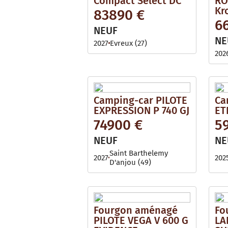
Compact Select DC
RO
Kr
83890 €
6
NEUF
NE
2027
Evreux (27)
202
Camping-car PILOTE
Ca
EXPRESSION P 740 GJ
ET
74900 €
5
NEUF
NE
Saint Barthelemy
2027
202
D'anjou (49)
Fourgon aménagé
Fo
PILOTE VEGA V 600 G
LA