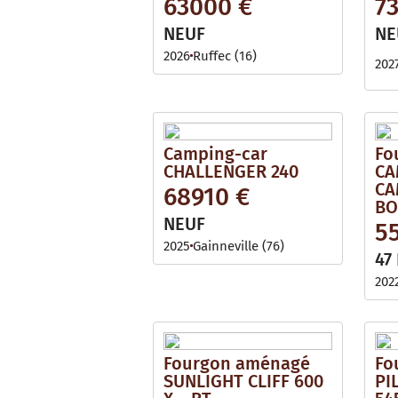
63000 €
7
NEUF
NE
2026
Ruffec (16)
202
Camping-car
Fo
CHALLENGER 240
CA
CA
68910 €
BO
NEUF
5
2025
Gainneville (76)
47
202
Fourgon aménagé
Fo
SUNLIGHT CLIFF 600
PI