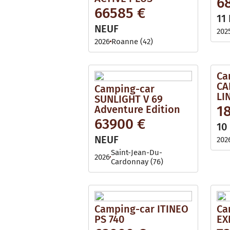
6
i
l
66585 €
l
e
11
a
b
NEUF
202
l
e
2026
Roanne (42)
Ca
CA
Camping-car
LIN
SUNLIGHT V 69
1
Adventure Edition
63900 €
10
NEUF
202
Saint-Jean-Du-
2026
Cardonnay (76)
Camping-car ITINEO
Ca
PS 740
EX