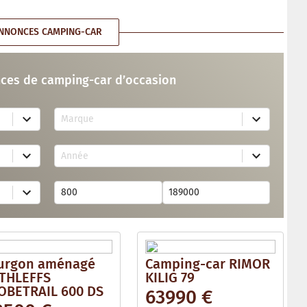
NNONCES CAMPING-CAR
ces de camping-car d’occasion
7
Marque
3
r
e
1
s
Année
7
u
r
l
e
t
s
s
u
a
l
v
t
a
s
i
a
l
v
a
urgon aménagé
Camping-car RIMOR
a
b
i
THLEFFS
KILIG 79
l
l
e
OBETRAIL 600 DS
63990 €
a
b