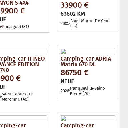
NYON S 4X4
33900 €
29900 €
63602 KM
UF
Saint Martin De Crau
2005
(13)
5
Pinsaguel (31)
mping-car ITINEO
Camping-car ADRIA
VANCE EDITION
Matrix 670 DL
740
86750 €
9900 €
NEUF
UF
Franqueville-Saint-
2026
Pierre (76)
Saint Geours De
6
Maremne (40)
mping-car
Camping-car