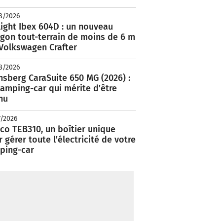
8/2026
ight Ibex 604D : un nouveau
rgon tout-terrain de moins de 6 m
 Volkswagen Crafter
8/2026
nsberg CaraSuite 650 MG (2026) :
amping-car qui mérite d'être
nu
7/2026
co TEB310, un boîtier unique
 gérer toute l'électricité de votre
ping-car