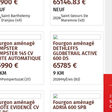
3900 €
65146.83 €
UF
NEUF
Saint Barthelemy
Saint Geours De
7
2026
D'anjou (49)
Maremne (40)
urgon aménagé
Fourgon aménagé
MPSTER
DETHLEFFS
MPSTER 145 CV
GLOBETRAIL ACTIVE
ITE AUTOMATIQUE
600 DS
5990 €
65785 €
 KM
9 KM
2
Pompertuzat (31)
2026
HyÈres (83)
2
S
urgon aménagé
Fourgon aménagé
C
LOTE EVIDENCE CV
ADRIA 600 SPB