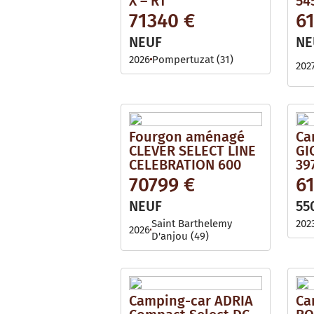
X – RT
54
71340 €
6
NEUF
NE
2026
Pompertuzat (31)
202
Fourgon aménagé
Ca
CLEVER SELECT LINE
GI
CELEBRATION 600
39
70799 €
6
NEUF
55
Saint Barthelemy
202
2026
D'anjou (49)
Camping-car ADRIA
Ca