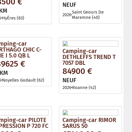
8500 €
l
NEUF
e
 KM
Saint Geours De
2026
Maremne (40)
5
HyÈres (83)
mping-car
RTHAGO CHIC C-
Camping-car
E I 5.0 QB L
DETHLEFFS TREND T
89625 €
7057 DBL
84900 €
 KM
NEUF
6
Noyelles Godault (62)
2026
Roanne (42)
mping-car PILOTE
Camping-car RIMOR
PRESSION P 720 FC
SARUS 50