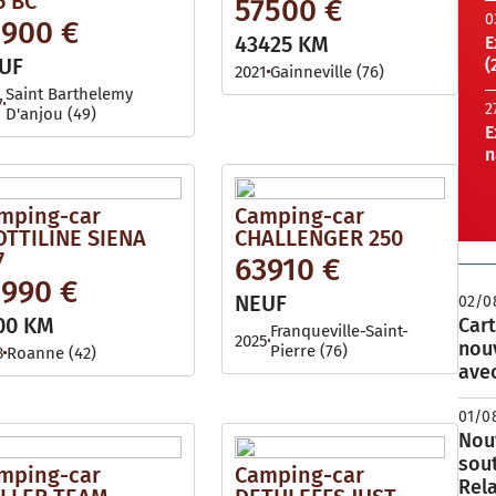
5 BC
57500 €
0
1900 €
43425 KM
E
UF
(
2021
Gainneville (76)
Saint Barthelemy
7
2
D'anjou (49)
E
n
mping-car
Camping-car
OTTILINE SIENA
CHALLENGER 250
7
63910 €
1990 €
NEUF
02/0
00 KM
Cart
Franqueville-Saint-
2025
nou
Pierre (76)
3
Roanne (42)
avec
01/0
Nouv
sou
mping-car
Camping-car
Rela