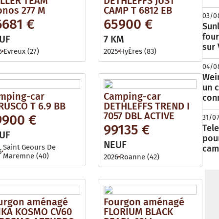
LLER TEAM
DETHLEFFS JUST
onos 277 M
CAMP T 6812 EB
03/0
6681 €
65900 €
Sunl
fou
UF
7 KM
sur
6
Evreux (27)
2025
HyÈres (83)
04/0
Wei
un c
mping-car
Camping-car
con
RUSCO T 6.9 BB
DETHLEFFS TREND I
7057 DBL ACTIVE
9900 €
31/0
99135 €
Tele
UF
pour
NEUF
Saint Geours De
cam
5
Maremne (40)
2026
Roanne (42)
urgon aménagé
Fourgon aménagé
IKA KOSMO CV60
FLORIUM BLACK