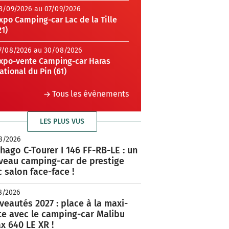
3/09/2026 au 07/09/2026
xpo Camping-car Lac de la Tille
21)
7/08/2026 au 30/08/2026
xpo-vente Camping-car Haras
ational du Pin (61)
Tous les évènements
LES PLUS VUS
8/2026
hago C-Tourer I 146 FF-RB-LE : un
veau camping-car de prestige
 salon face-face !
8/2026
eautés 2027 : place à la maxi-
te avec le camping-car Malibu
x 640 LE XR !