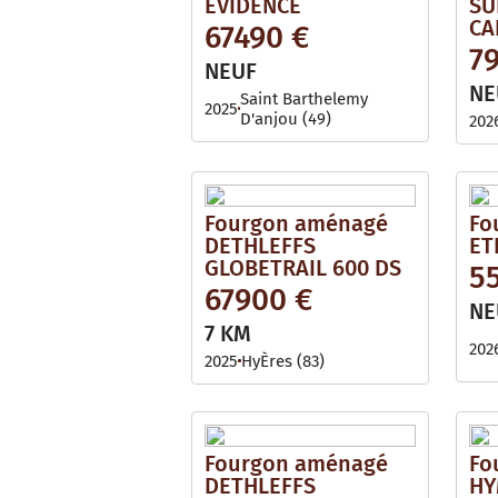
EVIDENCE
SU
CA
67490 €
7
NEUF
NE
Saint Barthelemy
2025
D'anjou (49)
202
Fourgon aménagé
Fo
DETHLEFFS
ET
GLOBETRAIL 600 DS
5
67900 €
NE
7 KM
202
2025
HyÈres (83)
Fourgon aménagé
Fo
DETHLEFFS
HY