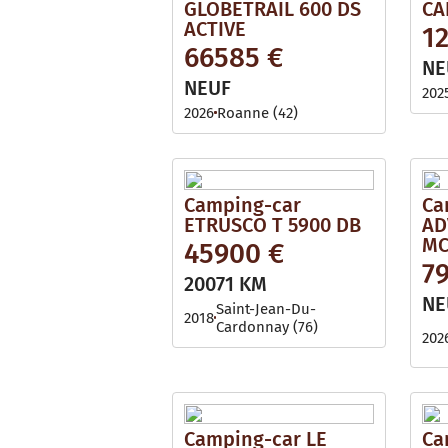
GLOBETRAIL 600 DS
CA
ACTIVE
1
66585 €
NE
NEUF
202
2026
Roanne (42)
Camping-car
Ca
ETRUSCO T 5900 DB
AD
MC
45900 €
7
20071 KM
NE
Saint-Jean-Du-
2018
Cardonnay (76)
202
Camping-car LE
Ca