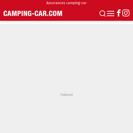
Assurances camping-car
S'abonner
Boutique
Newsletter
Annonces
Podcasts
Vidéos
Actualités
Essais
Accueil & stationnement
Accessoires
Achat & vente
Fourgons & Vans