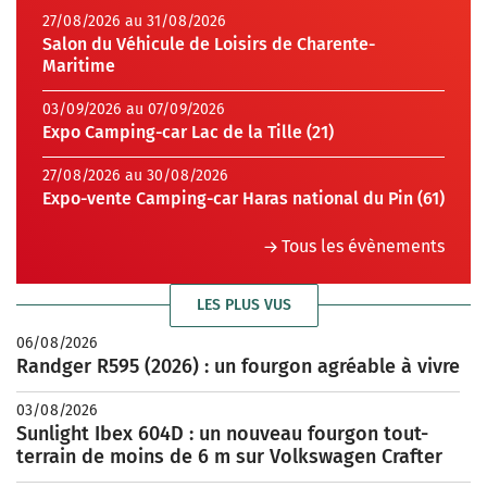
27/08/2026 au 31/08/2026
Salon du Véhicule de Loisirs de Charente-
Maritime
03/09/2026 au 07/09/2026
Expo Camping-car Lac de la Tille (21)
27/08/2026 au 30/08/2026
Expo-vente Camping-car Haras national du Pin (61)
Tous les évènements
LES PLUS VUS
06/08/2026
Randger R595 (2026) : un fourgon agréable à vivre
03/08/2026
Sunlight Ibex 604D : un nouveau fourgon tout-
terrain de moins de 6 m sur Volkswagen Crafter