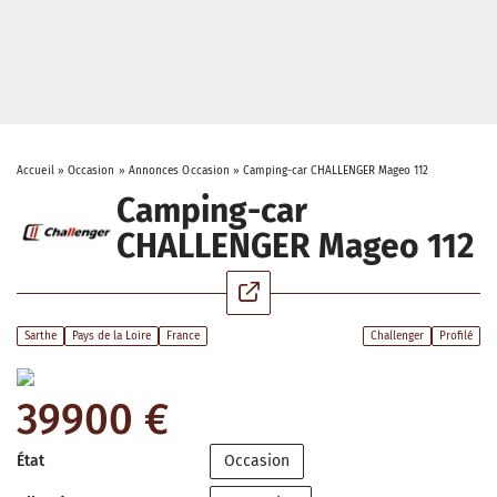
Accueil
»
Occasion
»
Annonces Occasion
»
Camping-car CHALLENGER Mageo 112
Camping-car
CHALLENGER Mageo 112
Sarthe
Pays de la Loire
France
Challenger
Profilé
39900 €
État
Occasion