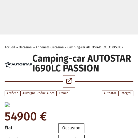
Accueil
»
Occasion
»
Annonces Occasion
»
Camping-car AUTOSTAR I690LC PASSION
Camping-car AUTOSTAR
I690LC PASSION
Ardêche
Auvergne-Rhône-Alpes
France
Autostar
Intégral
54900 €
État
Occasion