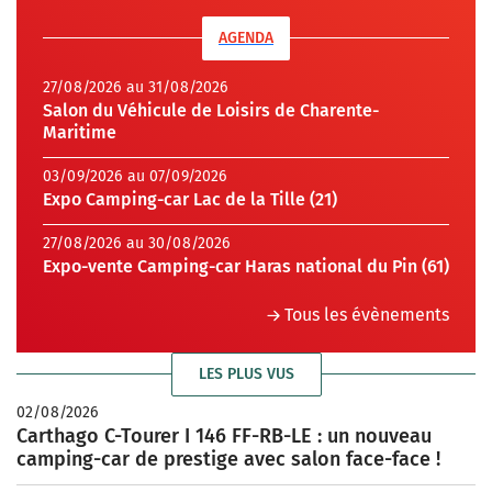
AGENDA
27/08/2026 au 31/08/2026
Salon du Véhicule de Loisirs de Charente-
Maritime
03/09/2026 au 07/09/2026
Expo Camping-car Lac de la Tille (21)
27/08/2026 au 30/08/2026
Expo-vente Camping-car Haras national du Pin (61)
Tous les évènements
LES PLUS VUS
02/08/2026
Carthago C-Tourer I 146 FF-RB-LE : un nouveau
camping-car de prestige avec salon face-face !