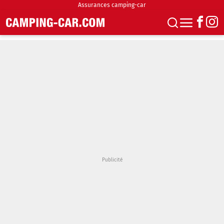
Assurances camping-car
S'abonner
Boutique
Newsletter
Annonces
Podcasts
Vidéos
Actualités
Essais
Accueil & stationnement
Accessoires
Achat & vente
Fourgons & Vans