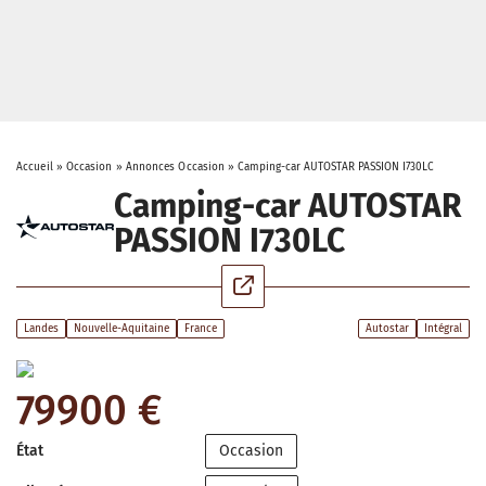
Accueil
»
Occasion
»
Annonces Occasion
»
Camping-car AUTOSTAR PASSION I730LC
Camping-car AUTOSTAR
PASSION I730LC
Landes
Nouvelle-Aquitaine
France
Autostar
Intégral
79900 €
État
Occasion