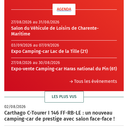
AGENDA
27/08/2026 au 31/08/2026
Salon du Véhicule de Loisirs de Charente-
Maritime
03/09/2026 au 07/09/2026
Expo Camping-car Lac de la Tille (21)
27/08/2026 au 30/08/2026
Expo-vente Camping-car Haras national du Pin (61)
Tous les évènements
LES PLUS VUS
02/08/2026
Carthago C-Tourer I 146 FF-RB-LE : un nouveau
camping-car de prestige avec salon face-face !