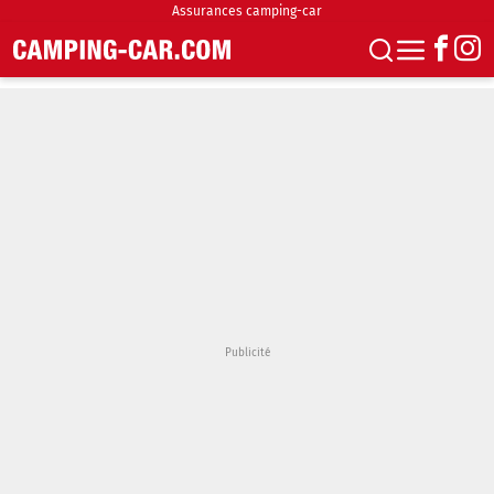
Assurances camping-car
S'abonner
Boutique
Newsletter
Annonces
Podcasts
Vidéos
Actualités
Essais
Accueil & stationnement
Accessoires
Achat & vente
Fourgons & Vans