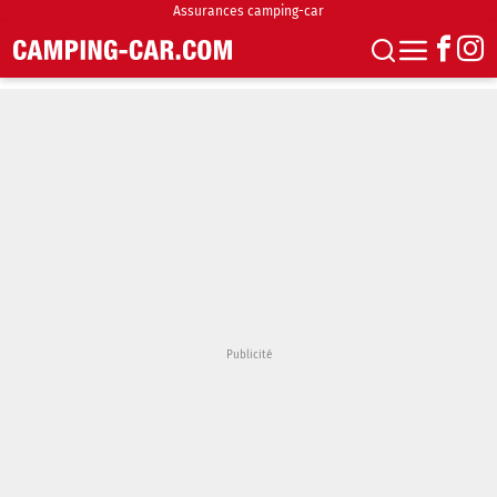
Assurances camping-car
S'abonner
Boutique
Newsletter
Annonces
Podcasts
Vidéos
Actualités
Essais
Accueil & stationnement
Accessoires
Achat & vente
Fourgons & Vans