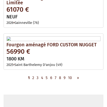
Limitée
61070 €
NEUF
2026
Gainneville (76)
Fourgon aménagé FORD CUSTOM NUGGET
56990 €
1800 KM
2025
Saint Barthelemy D'anjou (49)
1
2
3
4
5
6
7
8
9
10
»