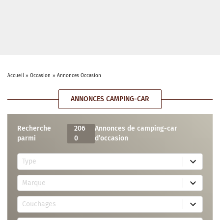
Accueil
»
Occasion
»
Annonces Occasion
ANNONCES CAMPING-CAR
Recherche
206
Annonces de camping-car
parmi
0
d’occasion
5
Type
r
e
7
s
Marque
4
u
r
l
3
e
t
Couchages
0
s
s
r
u
a