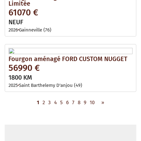
Limitée
61070 €
NEUF
2026
Gainneville (76)
Fourgon aménagé FORD CUSTOM NUGGET
56990 €
1800 KM
2025
Saint Barthelemy D'anjou (49)
1
2
3
4
5
6
7
8
9
10
»