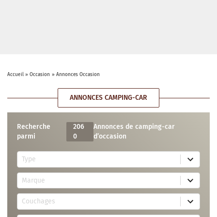
Accueil
»
Occasion
»
Annonces Occasion
ANNONCES CAMPING-CAR
Recherche
206
Annonces de camping-car
parmi
0
d’occasion
5
Type
r
e
7
s
Marque
4
u
r
l
3
e
t
Couchages
0
s
s
r
u
a