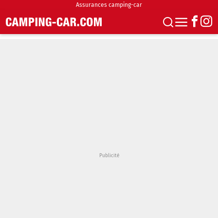
Assurances camping-car
S'abonner
Boutique
Newsletter
Annonces
Podcasts
Vidéos
Actualités
Essais
Accueil & stationnement
Accessoires
Achat & vente
Fourgons & Vans