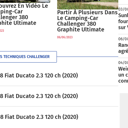
ouvrez En Vidéo Le
03/0
ping-Car
Partir À Plusieurs Dans
Sunl
llenger 380
Le Camping-Car
fou
phite Ultimate
Challenger 380
sur
Graphite Ultimate
023
06/06/2023
06/0
Rand
agré
ES TECHNIQUES CHALLENGER
04/0
Wei
un c
Fiat Ducato 2.3 120 ch (2020)
con
Fiat Ducato 2.3 120 ch (2020)
 Fiat Ducato 2.3 120 ch (2020)