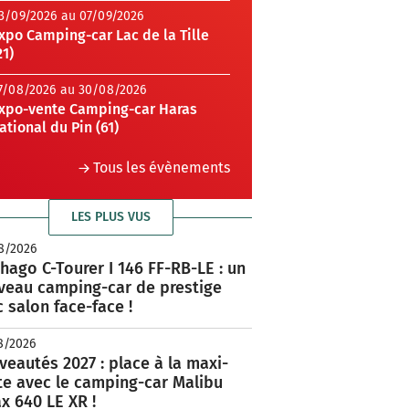
3/09/2026 au 07/09/2026
xpo Camping-car Lac de la Tille
21)
7/08/2026 au 30/08/2026
xpo-vente Camping-car Haras
ational du Pin (61)
Tous les évènements
LES PLUS VUS
8/2026
hago C-Tourer I 146 FF-RB-LE : un
veau camping-car de prestige
 salon face-face !
8/2026
eautés 2027 : place à la maxi-
te avec le camping-car Malibu
x 640 LE XR !