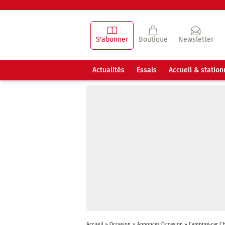
S'abonner
Boutique
Newsletter
Actualités
Essais
Accueil & statio
Accueil
»
Occasion
»
Annonces Occasion
»
Camping-car CH