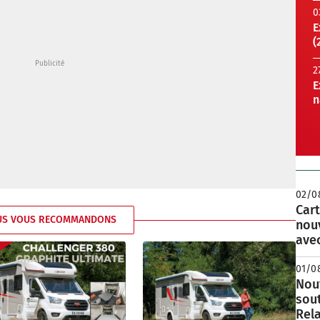
0
E
(
2
E
n
02/0
Cart
US VOUS RECOMMANDONS
nou
avec
01/0
Nouv
sou
Rela