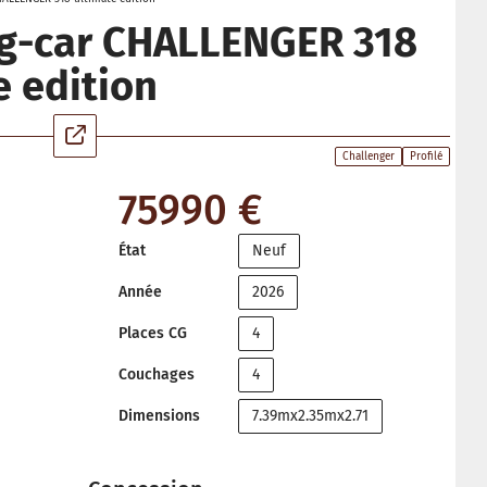
g-car CHALLENGER 318
e edition
Challenger
Profilé
75990 €
État
Neuf
Année
2026
Places CG
4
Couchages
4
Dimensions
7.39mx2.35mx2.71