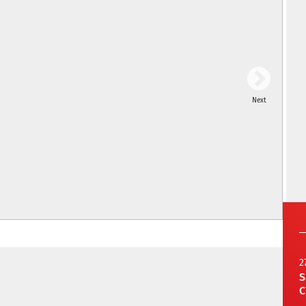
Next
2
S
C