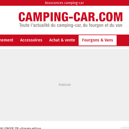
Assurances camping-car
nnement
Accessoires
Achat & vente
Fourgons & Vans
ALLENGER 318 ultimate edition