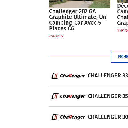
Déc
Challenger 287 GA
Cam
Graphite Ultimate, Un
Cha
Camping-Car Avec 5
Gra
Places CG
15/04/2
27/12/2022
FICH
CHALLENGER 338 
CHALLENGER 358 
CHALLENGER 308