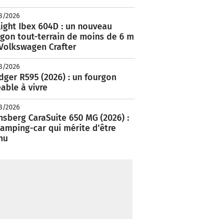
8/2026
ight Ibex 604D : un nouveau
rgon tout-terrain de moins de 6 m
 Volkswagen Crafter
8/2026
ger R595 (2026) : un fourgon
able à vivre
8/2026
nsberg CaraSuite 650 MG (2026) :
amping-car qui mérite d'être
nu