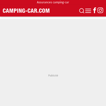
Assurances camping-car
S'abonner
Boutique
Newsletter
Annonces
Podcasts
Vidéos
Actualités
Essais
Accueil & stationnement
Accessoires
Achat & vente
Fourgons & Vans