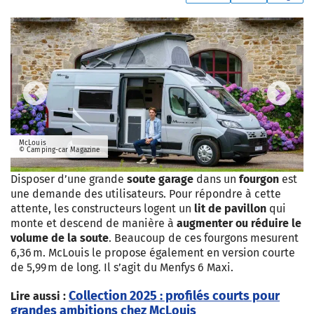
Previous
Next
McLouis
© Camping-car Magazine
Disposer d’une grande
soute garage
dans un
fourgon
est
une demande des utilisateurs. Pour répondre à cette
attente, les constructeurs logent un
lit de pavillon
qui
monte et descend de manière à
augmenter ou réduire le
volume de la soute
. Beaucoup de ces fourgons mesurent
6,36 m. McLouis le propose également en version courte
de 5,99 m de long. Il s’agit du Menfys 6 Maxi.
Collection 2025 : profilés courts pour
Lire aussi :
grandes ambitions chez McLouis