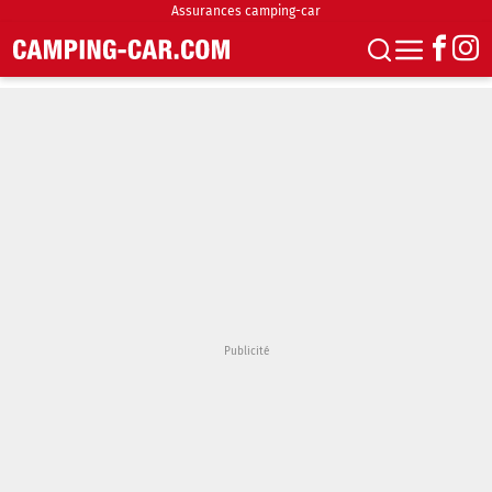
Assurances camping-car
S'abonner
Boutique
Newsletter
Annonces
Podcasts
Vidéos
Actualités
Essais
Accueil & stationnement
Accessoires
Achat & vente
Fourgons & Vans