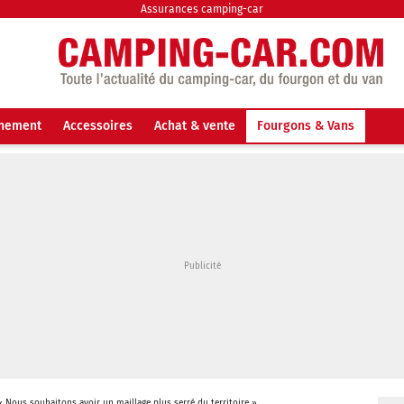
Assurances camping-car
nnement
Accessoires
Achat & vente
Fourgons & Vans
« Nous souhaitons avoir un maillage plus serré du territoire »