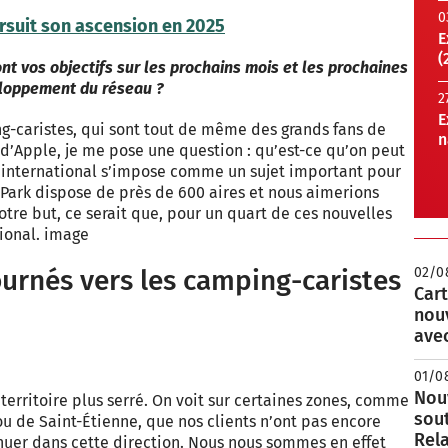
0
suit son ascension en 2025
E
(
ont vos objectifs sur les prochains mois et les prochaines
loppement du réseau ?
2
E
g-caristes, qui sont tout de même des grands fans de
n
d’Apple, je me pose une question : qu’est-ce qu’on peut
l’international s’impose comme un sujet important pour
 Park dispose de près de 600 aires et nous aimerions
tre but, ce serait que, pour un quart de ces nouvelles
tional. image
tournés vers les camping-caristes
02/0
Cart
nou
avec
01/0
Nouv
territoire plus serré. On voit sur certaines zones, comme
sou
u de Saint-Étienne, que nos clients n’ont pas encore
Rela
nuer dans cette direction. Nous nous sommes en effet