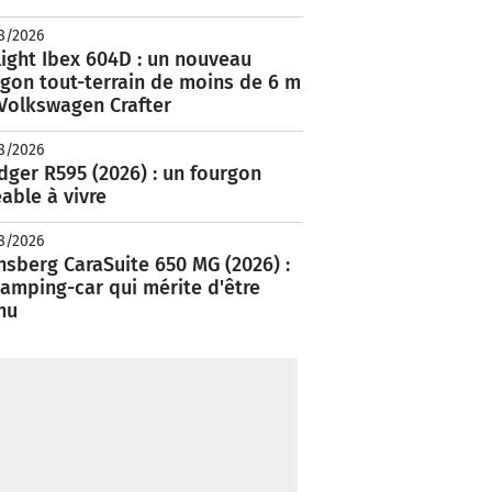
8/2026
ight Ibex 604D : un nouveau
rgon tout-terrain de moins de 6 m
 Volkswagen Crafter
8/2026
ger R595 (2026) : un fourgon
able à vivre
8/2026
nsberg CaraSuite 650 MG (2026) :
amping-car qui mérite d'être
nu