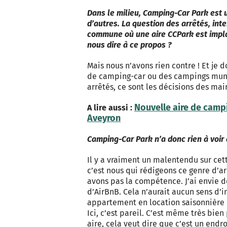
Dans le milieu, Camping-Car Park est un
d’autres. La question des arrêtés, int
commune où une aire CCPark est impla
nous dire à ce propos ?
Mais nous n’avons rien contre ! Et je d
de camping-car ou des campings munici
arrêtés, ce sont les décisions des mair
Nouvelle aire de campi
A lire aussi :
Aveyron
Camping-Car Park n’a donc rien à voir 
Il y a vraiment un malentendu sur ce
c’est nous qui rédigeons ce genre d’ar
avons pas la compétence. J’ai envie 
d’AirBnB. Cela n’aurait aucun sens d’
appartement en location saisonnièr
Ici, c’est pareil. C’est même très bien 
aire, cela veut dire que c’est un endroi