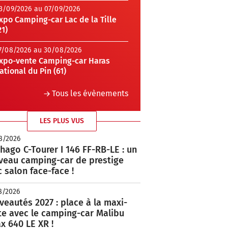
3/09/2026 au 07/09/2026
xpo Camping-car Lac de la Tille
21)
7/08/2026 au 30/08/2026
xpo-vente Camping-car Haras
ational du Pin (61)
Tous les évènements
LES PLUS VUS
8/2026
hago C-Tourer I 146 FF-RB-LE : un
veau camping-car de prestige
 salon face-face !
8/2026
eautés 2027 : place à la maxi-
te avec le camping-car Malibu
x 640 LE XR !