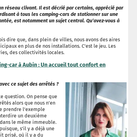
 réseau clivant. Il est décrié par certains, apprécié par
erdisant à tous les camping-cars de stationner sur une
ntée, est notamment un sujet central. Qu’avez-vous à
ois dire que, dans plein de villes, nous avons des aires
paux en plus de nos installations. C’est le jeu. Les
ies, des collectivités locales.
ng-car à Aubin : Un accueil tout confort en
avec ce sujet des arrêtés ?
tte question. On pense que
rêtés alors que nous n’en
de prendre l’exemple
interdire un deuxième
e dans le même immeuble.
puisque, s’il y a déjà une
t prisé, où il y a du