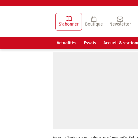
S'abonner
Boutique
Newsletter
Actualités
Essais
Accueil & statio
Accueil
»
Tourisme
»
Actus des aires
»
Camping-Car Park : 