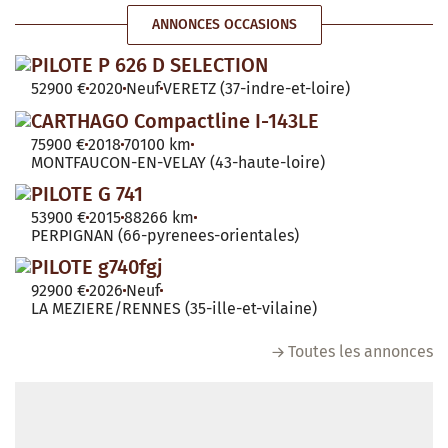
ANNONCES OCCASIONS
PILOTE P 626 D SELECTION
52900 €
2020
Neuf
VERETZ (37-indre-et-loire)
CARTHAGO Compactline I-143LE
75900 €
2018
70100 km
MONTFAUCON-EN-VELAY (43-haute-loire)
PILOTE G 741
53900 €
2015
88266 km
PERPIGNAN (66-pyrenees-orientales)
PILOTE g740fgj
92900 €
2026
Neuf
LA MEZIERE/RENNES (35-ille-et-vilaine)
Toutes les annonces