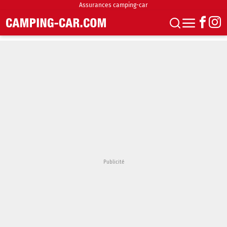
Assurances camping-car
S'abonner
Boutique
Newsletter
Annonces
Podcasts
Vidéos
Actualités
Essais
Accueil & stationnement
Accessoires
Achat & vente
Fourgons & Vans