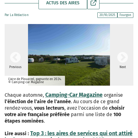
ACTUS DES AIRES
Par
La Rédaction
20/10/2025
Fourgon
Previous
Next
L'aire de Plouarzel, gagnante en 2024.
© Camping-car Magazine
Camping-Car Magazine
Chaque automne,
organise
l’élection de l’aire de l’année
. Au cours de ce grand
rendez-vous,
vous lecteurs
, avez l’occasion de
choisir
votre aire française préférée
parmi une liste de
100
étapes nominées
.
Top 3 : les aires de services qui ont attiré
Lire aussi :