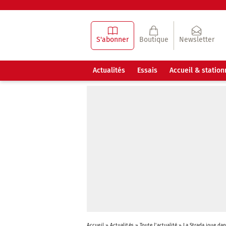
S'abonner
Boutique
Newsletter
Actualités
Essais
Accueil & statio
Accueil
»
Actualités
»
Toute l'actualité
»
La Strada joue dan