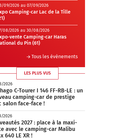
3/09/2026 au 07/09/2026
xpo Camping-car Lac de la Tille
21)
7/08/2026 au 30/08/2026
xpo-vente Camping-car Haras
ational du Pin (61)
Tous les évènements
LES PLUS VUS
8/2026
hago C-Tourer I 146 FF-RB-LE : un
veau camping-car de prestige
 salon face-face !
8/2026
eautés 2027 : place à la maxi-
te avec le camping-car Malibu
x 640 LE XR !