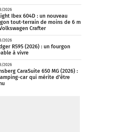
8/2026
ight Ibex 604D : un nouveau
rgon tout-terrain de moins de 6 m
 Volkswagen Crafter
8/2026
ger R595 (2026) : un fourgon
able à vivre
8/2026
nsberg CaraSuite 650 MG (2026) :
amping-car qui mérite d'être
nu