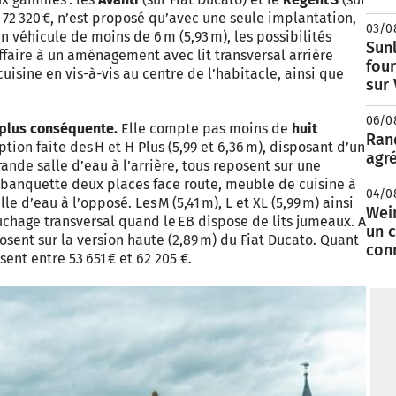
 72 320 €, n’est proposé qu’avec une seule implantation,
03/0
un véhicule de moins de 6 m (5,93 m), les possibilités
Sunl
ffaire à un aménagement avec lit transversal arrière
fou
cuisine en vis-à-vis au centre de l’habitacle, ainsi que
sur
06/0
t plus conséquente.
Elle compte pas moins de
huit
Rand
tion faite des H et H Plus (5,99 et 6,36 m), disposant d’un
agré
rande salle d’eau à l’arrière, tous reposent sur une
c banquette deux places face route, meuble de cuisine à
04/0
e d’eau à l’opposé. Les M (5,41 m), L et XL (5,99 m) ainsi
Wei
uchage transversal quand le EB dispose de lits jumeaux. A
un c
posent sur la version haute (2,89 m) du Fiat Ducato. Quant
con
ssent entre 53 651 € et 62 205 €.