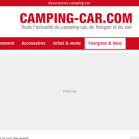
Assurances camping-car
nnement
Accessoires
Achat & vente
Fourgons & Vans
s la cour des grands