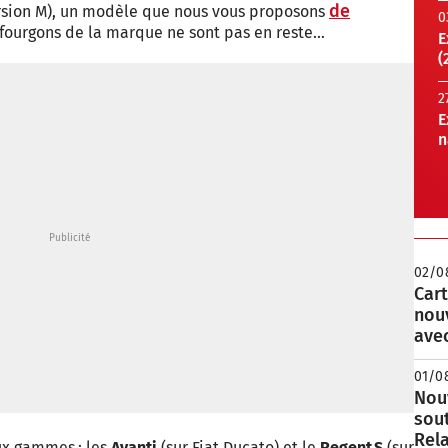
de
version M), un modèle que nous vous proposons
0
s fourgons de la marque ne sont pas en reste…
E
(
2
E
n
02/0
Cart
nou
avec
01/0
Nouv
sou
Rela
ux gammes : les
Avanti
(sur Fiat Ducato) et le
Regent S
(sur