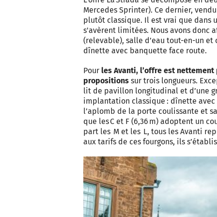
Mercedes Sprinter). Ce dernier, vendu
plutôt classique. Il est vrai que dans 
s'avèrent limitées. Nous avons donc a
(relevable), salle d’eau tout-en-un et 
dînette avec banquette face route.
Pour
les Avanti, l’offre est nettemen
propositions
sur trois longueurs. Excep
lit de pavillon longitudinal et d’une g
implantation classique : dînette ave
l’aplomb de la porte coulissante et sall
que les C et F (6,36 m) adoptent un co
part les M et les L, tous les Avanti re
aux tarifs de ces fourgons, ils s’établi